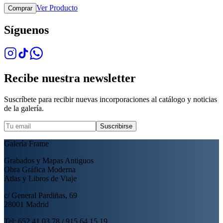
Ver Producto
Comprar
Síguenos
Recibe nuestra newsletter
Suscríbete para recibir nuevas incorporaciones al catálogo y noticias
de la galería.
Suscribirse
Galería Frame
Grabados y Mapas Antiguos
Obra Gráfica Moderna
Atlas y Libros de Viaje
c/ General Pardiñas, 69
28001 Madrid
Tel: 652 41 03 78 / 915 64 15 19