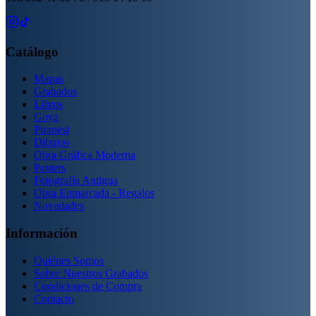
Catálogo
Mapas
Grabados
Libros
Goya
Piranesi
Dibujos
Obra Gráfica Moderna
Posters
Fotografía Antigua
Obra Enmarcada - Regalos
Novedades
Información
Quiénes Somos
Sobre Nuestros Grabados
Condiciones de Compra
Contacto