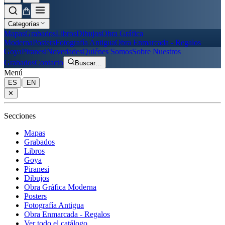
Categorías
Mapas
Grabados
Libros
Dibujos
Obra Gráfica
Moderna
Posters
Fotografía Antigua
Obra Enmarcada - Regalos
Goya
Piranesi
Novedades
Quiénes Somos
Sobre Nuestros
Grabados
Contacto
Buscar
…
Menú
|
ES
EN
✕
Secciones
Mapas
Grabados
Libros
Goya
Piranesi
Dibujos
Obra Gráfica Moderna
Posters
Fotografía Antigua
Obra Enmarcada - Regalos
Ver todo el catálogo