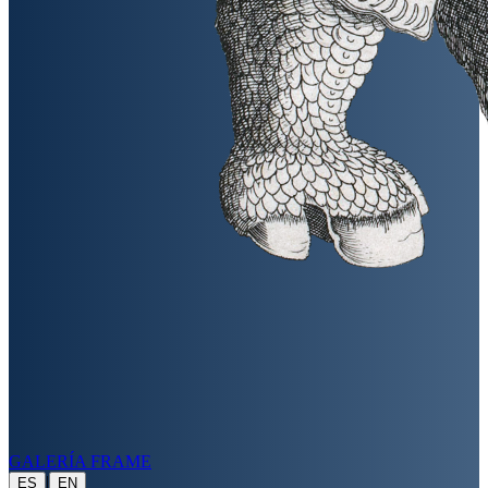
GALERÍA FRAME
|
ES
EN