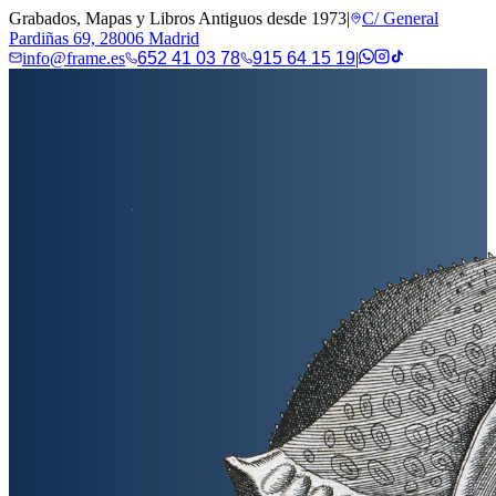
Grabados, Mapas y Libros Antiguos desde 1973
|
C/ General
Pardiñas 69, 28006 Madrid
info@frame.es
652 41 03 78
915 64 15 19
|