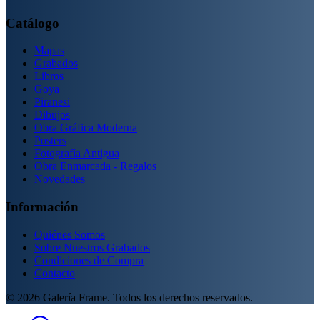
Catálogo
Mapas
Grabados
Libros
Goya
Piranesi
Dibujos
Obra Gráfica Moderna
Posters
Fotografía Antigua
Obra Enmarcada - Regalos
Novedades
Información
Quiénes Somos
Sobre Nuestros Grabados
Condiciones de Compra
Contacto
©
2026
Galería Frame. Todos los derechos reservados.