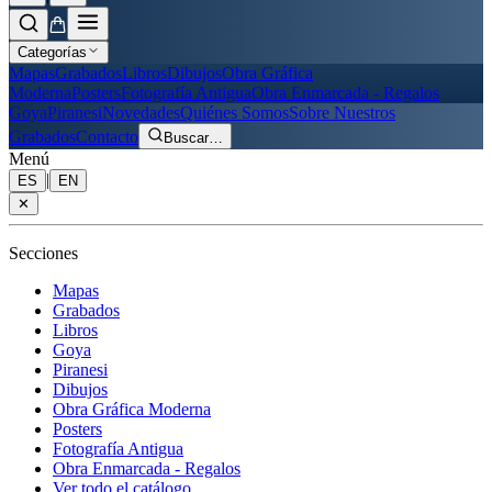
Categorías
Mapas
Grabados
Libros
Dibujos
Obra Gráfica
Moderna
Posters
Fotografía Antigua
Obra Enmarcada - Regalos
Goya
Piranesi
Novedades
Quiénes Somos
Sobre Nuestros
Grabados
Contacto
Buscar
…
Menú
|
ES
EN
✕
Secciones
Mapas
Grabados
Libros
Goya
Piranesi
Dibujos
Obra Gráfica Moderna
Posters
Fotografía Antigua
Obra Enmarcada - Regalos
Ver todo el catálogo