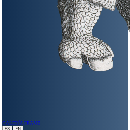
GALERÍA FRAME
|
ES
EN