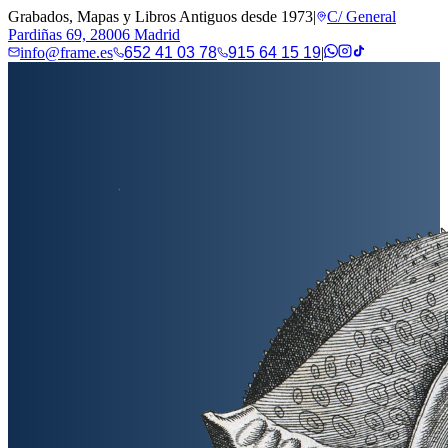
Grabados, Mapas y Libros Antiguos desde 1973
|
C/ General
Pardiñas 69, 28006 Madrid
info@frame.es
652 41 03 78
915 64 15 19
|