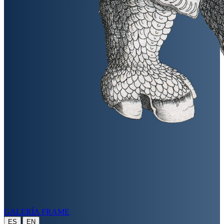
GALERÍA FRAME
|
ES
EN