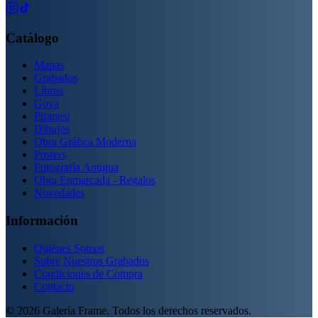
Catálogo
Mapas
Grabados
Libros
Goya
Piranesi
Dibujos
Obra Gráfica Moderna
Posters
Fotografía Antigua
Obra Enmarcada - Regalos
Novedades
Información
Quiénes Somos
Sobre Nuestros Grabados
Condiciones de Compra
Contacto
©
2026
Galería Frame. Todos los derechos reservados.