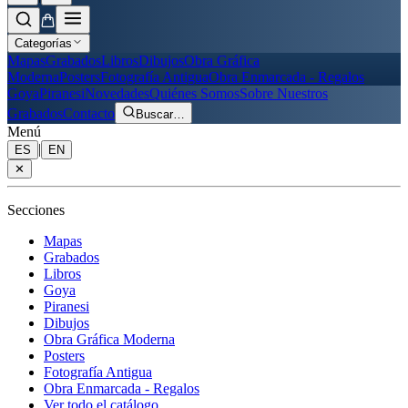
Categorías
Mapas
Grabados
Libros
Dibujos
Obra Gráfica
Moderna
Posters
Fotografía Antigua
Obra Enmarcada - Regalos
Goya
Piranesi
Novedades
Quiénes Somos
Sobre Nuestros
Grabados
Contacto
Buscar
…
Menú
|
ES
EN
✕
Secciones
Mapas
Grabados
Libros
Goya
Piranesi
Dibujos
Obra Gráfica Moderna
Posters
Fotografía Antigua
Obra Enmarcada - Regalos
Ver todo el catálogo