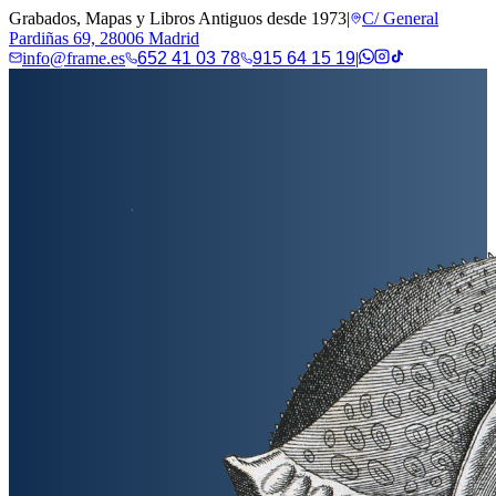
Grabados, Mapas y Libros Antiguos desde 1973
|
C/ General
Pardiñas 69, 28006 Madrid
info@frame.es
652 41 03 78
915 64 15 19
|