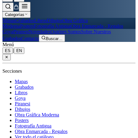
Categorías
Mapas
Grabados
Libros
Dibujos
Obra Gráfica
Moderna
Posters
Fotografía Antigua
Obra Enmarcada - Regalos
Goya
Piranesi
Novedades
Quiénes Somos
Sobre Nuestros
Grabados
Contacto
Buscar
…
Menú
|
ES
EN
✕
Secciones
Mapas
Grabados
Libros
Goya
Piranesi
Dibujos
Obra Gráfica Moderna
Posters
Fotografía Antigua
Obra Enmarcada - Regalos
Ver todo el catálogo