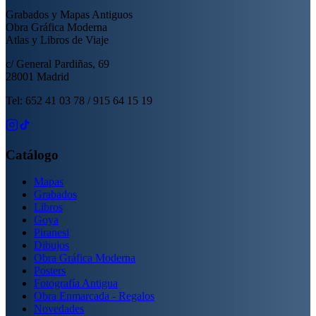
Grabados y Mapas Antiguos
Obra Gráfica Moderna
Atlas y Libros de Viaje
c/ General Pardiñas, 69
28001 Madrid
Tel: 652 41 03 78 / 915 64 15 19
Catálogo
Mapas
Grabados
Libros
Goya
Piranesi
Dibujos
Obra Gráfica Moderna
Posters
Fotografía Antigua
Obra Enmarcada - Regalos
Novedades