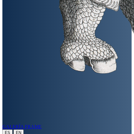
GALERÍA FRAME
|
ES
EN