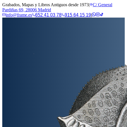
Grabados, Mapas y Libros Antiguos desde 1973
|
C/ General
Pardiñas 69, 28006 Madrid
info@frame.es
652 41 03 78
915 64 15 19
|