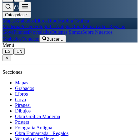
Categorías
Mapas
Grabados
Libros
Dibujos
Obra Gráfica
Moderna
Posters
Fotografía Antigua
Obra Enmarcada - Regalos
Goya
Piranesi
Novedades
Quiénes Somos
Sobre Nuestros
Grabados
Contacto
Buscar
…
Menú
|
ES
EN
✕
Secciones
Mapas
Grabados
Libros
Goya
Piranesi
Dibujos
Obra Gráfica Moderna
Posters
Fotografía Antigua
Obra Enmarcada - Regalos
Ver todo el catálogo