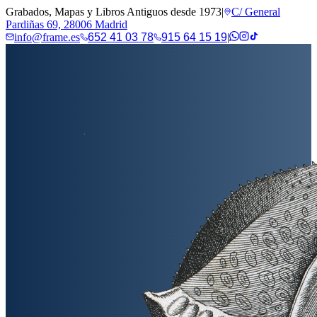
Grabados, Mapas y Libros Antiguos desde 1973
|
C/ General
Pardiñas 69, 28006 Madrid
info@frame.es
652 41 03 78
915 64 15 19
|