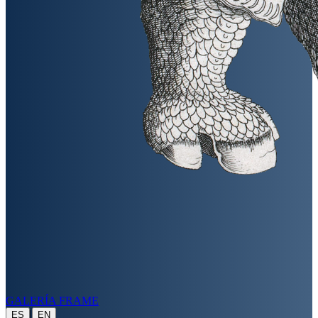
GALERÍA FRAME
|
ES
EN