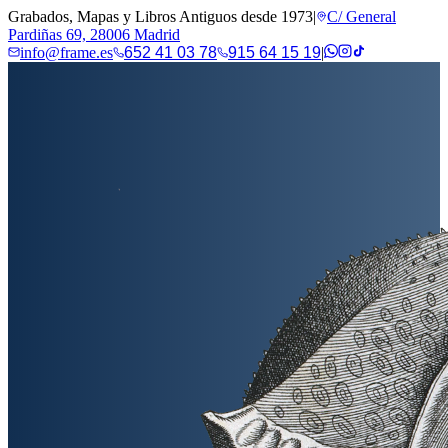
Grabados, Mapas y Libros Antiguos desde 1973
|
C/ General
Pardiñas 69, 28006 Madrid
info@frame.es
652 41 03 78
915 64 15 19
|