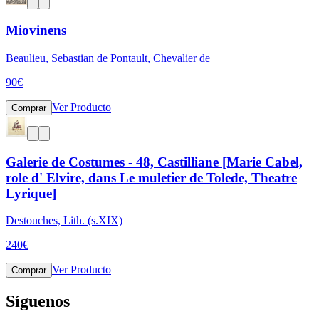
Miovinens
Beaulieu, Sebastian de Pontault, Chevalier de
90
€
Ver Producto
Comprar
Galerie de Costumes - 48, Castilliane [Marie Cabel,
role d' Elvire, dans Le muletier de Tolede, Theatre
Lyrique]
Destouches, Lith. (s.XIX)
240
€
Ver Producto
Comprar
Síguenos