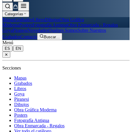
Categorías
Mapas
Grabados
Libros
Dibujos
Obra Gráfica
Moderna
Posters
Fotografía Antigua
Obra Enmarcada - Regalos
Goya
Piranesi
Novedades
Quiénes Somos
Sobre Nuestros
Grabados
Contacto
Buscar
…
Menú
|
ES
EN
✕
Secciones
Mapas
Grabados
Libros
Goya
Piranesi
Dibujos
Obra Gráfica Moderna
Posters
Fotografía Antigua
Obra Enmarcada - Regalos
Ver todo el catálogo