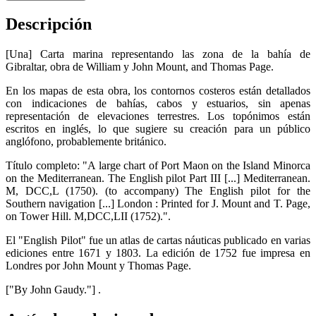
Descripción
[Una] Carta marina representando las zona de la bahía de
Gibraltar, obra de William y John Mount, and Thomas Page.
En los mapas de esta obra, los contornos costeros están detallados
con indicaciones de bahías, cabos y estuarios, sin apenas
representación de elevaciones terrestres. Los topónimos están
escritos en inglés, lo que sugiere su creación para un público
anglófono, probablemente británico.
Título completo: "A large chart of Port Maon on the Island Minorca
on the Mediterranean. The English pilot Part III [...] Mediterranean.
M, DCC,L (1750). (to accompany) The English pilot for the
Southern navigation [...] London : Printed for J. Mount and T. Page,
on Tower Hill. M,DCC,LII (1752).".
El "English Pilot" fue un atlas de cartas náuticas publicado en varias
ediciones entre 1671 y 1803. La edición de 1752 fue impresa en
Londres por John Mount y Thomas Page.
["By John Gaudy."] .