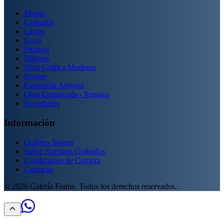
Mapas
Grabados
Libros
Goya
Piranesi
Dibujos
Obra Gráfica Moderna
Posters
Fotografía Antigua
Obra Enmarcada - Regalos
Novedades
Información
Quiénes Somos
Sobre Nuestros Grabados
Condiciones de Compra
Contacto
©
2026
Galería Frame. Todos los derechos reservados.