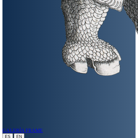
GALERÍA FRAME
|
ES
EN