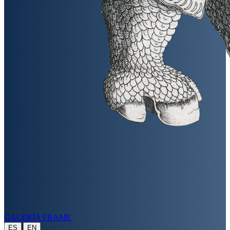
GALERÍA FRAME
|
ES
EN