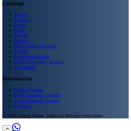
Catálogo
Mapas
Grabados
Libros
Goya
Piranesi
Dibujos
Obra Gráfica Moderna
Posters
Fotografía Antigua
Obra Enmarcada - Regalos
Novedades
Información
Quiénes Somos
Sobre Nuestros Grabados
Condiciones de Compra
Contacto
©
2026
Galería Frame. Todos los derechos reservados.