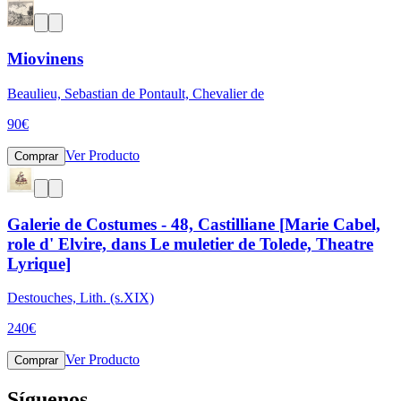
Miovinens
Beaulieu, Sebastian de Pontault, Chevalier de
90
€
Ver Producto
Comprar
Galerie de Costumes - 48, Castilliane [Marie Cabel,
role d' Elvire, dans Le muletier de Tolede, Theatre
Lyrique]
Destouches, Lith. (s.XIX)
240
€
Ver Producto
Comprar
Síguenos