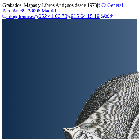
Grabados, Mapas y Libros Antiguos desde 1973
|
C/ General
Pardiñas 69, 28006 Madrid
info@frame.es
652 41 03 78
915 64 15 19
|