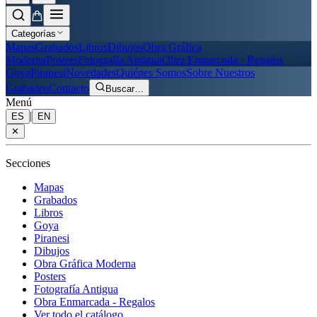
Categorías
Mapas
Grabados
Libros
Dibujos
Obra Gráfica
Moderna
Posters
Fotografía Antigua
Obra Enmarcada - Regalos
Goya
Piranesi
Novedades
Quiénes Somos
Sobre Nuestros
Grabados
Contacto
Buscar
…
Menú
|
ES
EN
✕
Secciones
Mapas
Grabados
Libros
Goya
Piranesi
Dibujos
Obra Gráfica Moderna
Posters
Fotografía Antigua
Obra Enmarcada - Regalos
Ver todo el catálogo