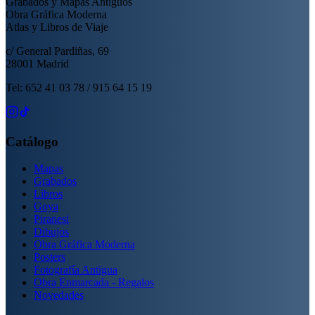
Grabados y Mapas Antiguos
Obra Gráfica Moderna
Atlas y Libros de Viaje
c/ General Pardiñas, 69
28001 Madrid
Tel: 652 41 03 78 / 915 64 15 19
Catálogo
Mapas
Grabados
Libros
Goya
Piranesi
Dibujos
Obra Gráfica Moderna
Posters
Fotografía Antigua
Obra Enmarcada - Regalos
Novedades