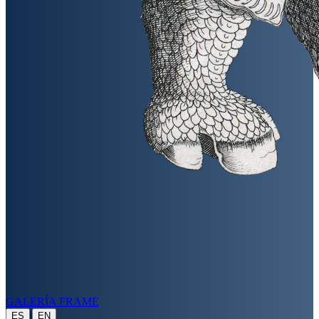
GALERÍA FRAME
|
ES
EN