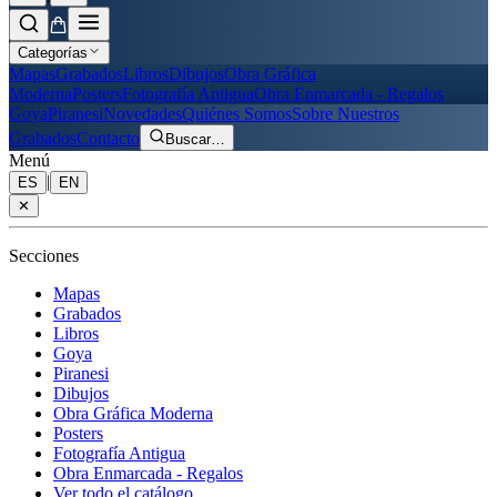
Categorías
Mapas
Grabados
Libros
Dibujos
Obra Gráfica
Moderna
Posters
Fotografía Antigua
Obra Enmarcada - Regalos
Goya
Piranesi
Novedades
Quiénes Somos
Sobre Nuestros
Grabados
Contacto
Buscar
…
Menú
|
ES
EN
✕
Secciones
Mapas
Grabados
Libros
Goya
Piranesi
Dibujos
Obra Gráfica Moderna
Posters
Fotografía Antigua
Obra Enmarcada - Regalos
Ver todo el catálogo