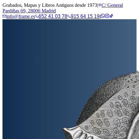
Grabados, Mapas y Libros Antiguos desde 1973
|
C/ General
Pardiñas 69, 28006 Madrid
info@frame.es
652 41 03 78
915 64 15 19
|