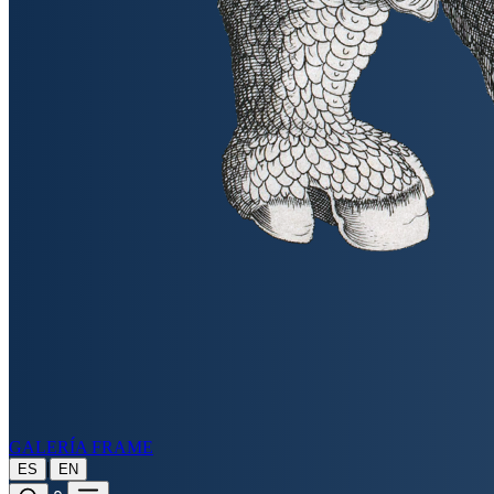
GALERÍA FRAME
|
ES
EN