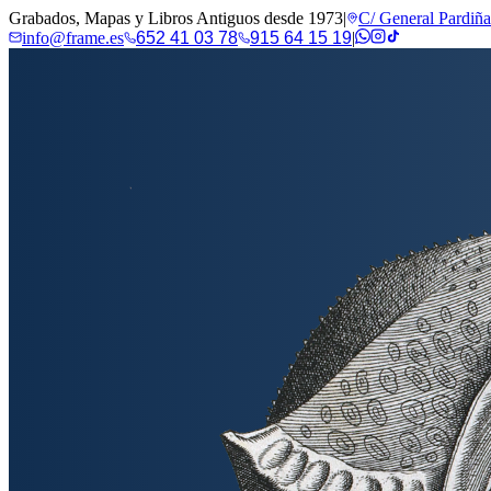
Grabados, Mapas y Libros Antiguos desde 1973
|
C/ General Pardiñ
info@frame.es
652 41 03 78
915 64 15 19
|