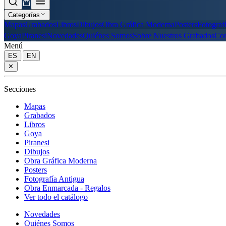
Categorías
Mapas
Grabados
Libros
Dibujos
Obra Gráfica Moderna
Posters
Fotograf
Goya
Piranesi
Novedades
Quiénes Somos
Sobre Nuestros Grabados
Con
Menú
|
ES
EN
✕
Secciones
Mapas
Grabados
Libros
Goya
Piranesi
Dibujos
Obra Gráfica Moderna
Posters
Fotografía Antigua
Obra Enmarcada - Regalos
Ver todo el catálogo
Novedades
Quiénes Somos