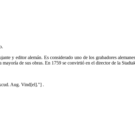
o.
ujante y editor alemán. Es considerado uno de los grabadores alemanes
a mayoría de sus obras. En 1759 se convirtió en el director de la Stad
excud. Aug. Vind[el]."] .