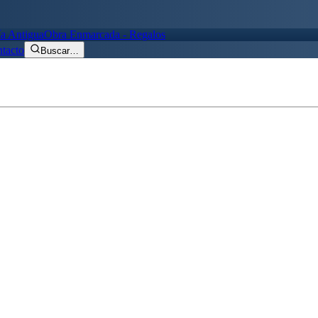
ía Antigua
Obra Enmarcada - Regalos
tacto
Buscar
…