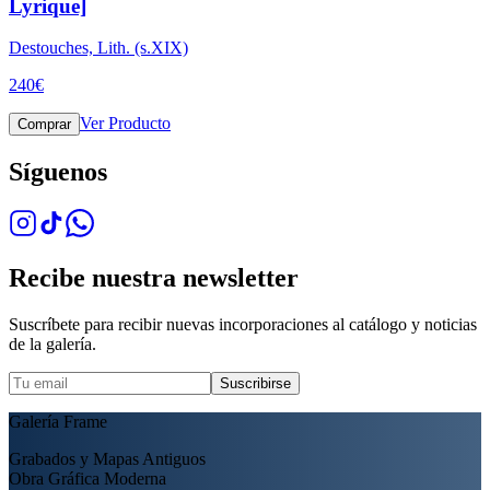
Lyrique]
Destouches, Lith. (s.XIX)
240
€
Ver Producto
Comprar
Síguenos
Recibe nuestra newsletter
Suscríbete para recibir nuevas incorporaciones al catálogo y noticias
de la galería.
Suscribirse
Galería Frame
Grabados y Mapas Antiguos
Obra Gráfica Moderna