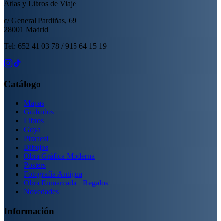
Atlas y Libros de Viaje
c/ General Pardiñas, 69
28001 Madrid
Tel: 652 41 03 78 / 915 64 15 19
Catálogo
Mapas
Grabados
Libros
Goya
Piranesi
Dibujos
Obra Gráfica Moderna
Posters
Fotografía Antigua
Obra Enmarcada - Regalos
Novedades
Información