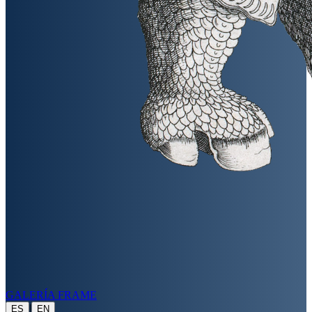
GALERÍA FRAME
|
ES
EN