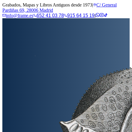
Grabados, Mapas y Libros Antiguos desde 1973
|
C/ General
Pardiñas 69, 28006 Madrid
info@frame.es
652 41 03 78
915 64 15 19
|