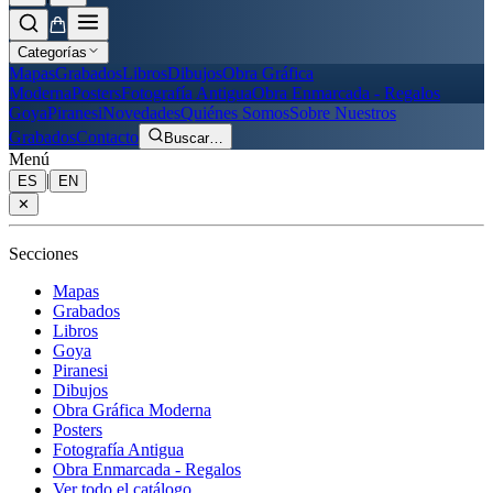
Categorías
Mapas
Grabados
Libros
Dibujos
Obra Gráfica
Moderna
Posters
Fotografía Antigua
Obra Enmarcada - Regalos
Goya
Piranesi
Novedades
Quiénes Somos
Sobre Nuestros
Grabados
Contacto
Buscar
…
Menú
|
ES
EN
✕
Secciones
Mapas
Grabados
Libros
Goya
Piranesi
Dibujos
Obra Gráfica Moderna
Posters
Fotografía Antigua
Obra Enmarcada - Regalos
Ver todo el catálogo