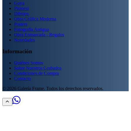
Goya
Piranesi
Dibujos
Obra Gráfica Moderna
Posters
Fotografía Antigua
Obra Enmarcada - Regalos
Novedades
Información
Quiénes Somos
Sobre Nuestros Grabados
Condiciones de Compra
Contacto
©
2026
Galería Frame. Todos los derechos reservados.