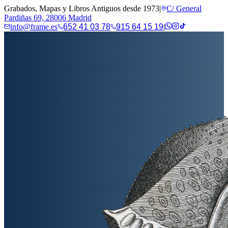
Grabados, Mapas y Libros Antiguos desde 1973
|
C/ General
Pardiñas 69, 28006 Madrid
info@frame.es
652 41 03 78
915 64 15 19
|