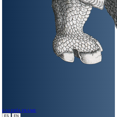
GALERÍA FRAME
|
ES
EN