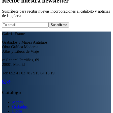
Recibe nuestra newsletter
Suscríbete para recibir nuevas incorporaciones al catálogo y noticias
de la galería.
Suscribirse
Galería Frame
Grabados y Mapas Antiguos
Obra Gráfica Moderna
Atlas y Libros de Viaje
c/ General Pardiñas, 69
28001 Madrid
Tel: 652 41 03 78 / 915 64 15 19
Catálogo
Mapas
Grabados
Libros