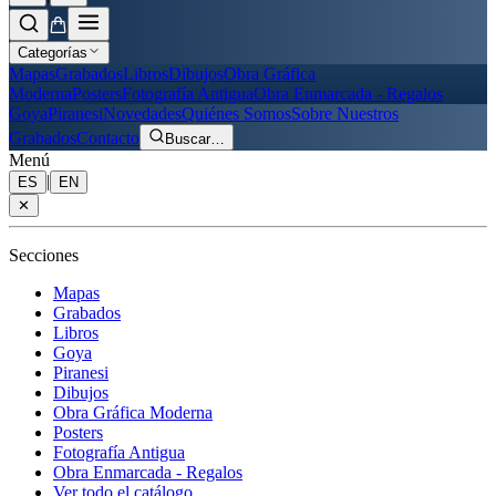
Categorías
Mapas
Grabados
Libros
Dibujos
Obra Gráfica
Moderna
Posters
Fotografía Antigua
Obra Enmarcada - Regalos
Goya
Piranesi
Novedades
Quiénes Somos
Sobre Nuestros
Grabados
Contacto
Buscar
…
Menú
|
ES
EN
✕
Secciones
Mapas
Grabados
Libros
Goya
Piranesi
Dibujos
Obra Gráfica Moderna
Posters
Fotografía Antigua
Obra Enmarcada - Regalos
Ver todo el catálogo