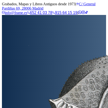
Grabados, Mapas y Libros Antiguos desde 1973
|
C/ General
Pardiñas 69, 28006 Madrid
info@frame.es
652 41 03 78
915 64 15 19
|