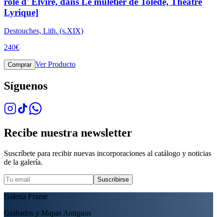
role d' Elvire, dans Le muletier de Tolede, Theatre
Lyrique]
Destouches, Lith. (s.XIX)
240
€
Ver Producto
Comprar
Síguenos
Recibe nuestra newsletter
Suscríbete para recibir nuevas incorporaciones al catálogo y noticias
de la galería.
Suscribirse
Galería Frame
Grabados y Mapas Antiguos