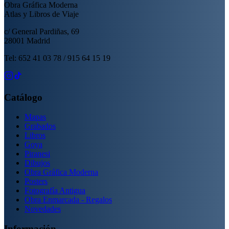
Obra Gráfica Moderna
Atlas y Libros de Viaje
c/ General Pardiñas, 69
28001 Madrid
Tel: 652 41 03 78 / 915 64 15 19
Catálogo
Mapas
Grabados
Libros
Goya
Piranesi
Dibujos
Obra Gráfica Moderna
Posters
Fotografía Antigua
Obra Enmarcada - Regalos
Novedades
Información