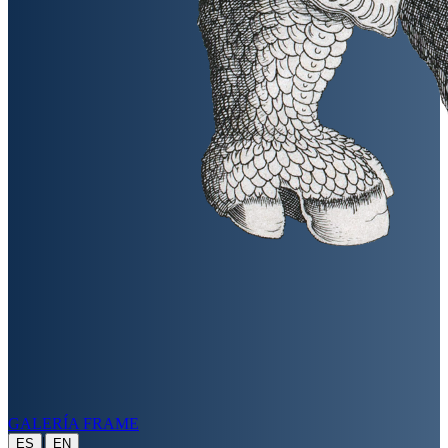
GALERÍA FRAME
|
ES
EN