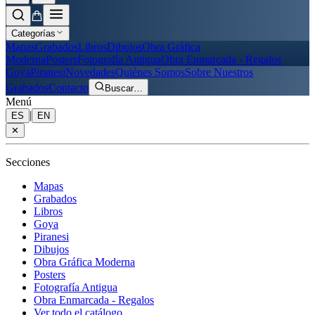
Categorías
Mapas
Grabados
Libros
Dibujos
Obra Gráfica
Moderna
Posters
Fotografía Antigua
Obra Enmarcada - Regalos
Goya
Piranesi
Novedades
Quiénes Somos
Sobre Nuestros
Grabados
Contacto
Buscar
…
Menú
|
ES
EN
✕
Secciones
Mapas
Grabados
Libros
Goya
Piranesi
Dibujos
Obra Gráfica Moderna
Posters
Fotografía Antigua
Obra Enmarcada - Regalos
Ver todo el catálogo