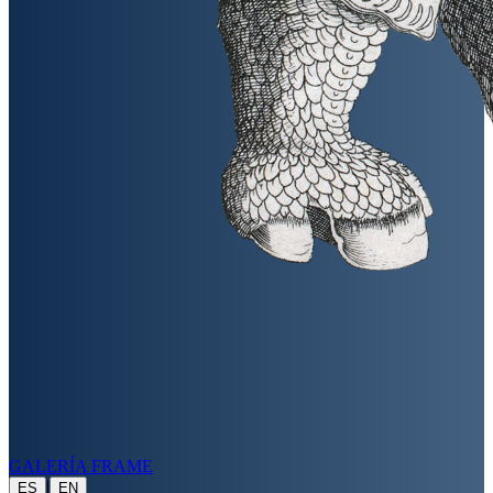
GALERÍA FRAME
|
ES
EN