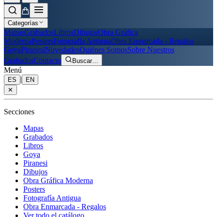
Categorías
Mapas
Grabados
Libros
Dibujos
Obra Gráfica
Moderna
Posters
Fotografía Antigua
Obra Enmarcada - Regalos
Goya
Piranesi
Novedades
Quiénes Somos
Sobre Nuestros
Grabados
Contacto
Buscar
…
Menú
|
ES
EN
✕
Secciones
Mapas
Grabados
Libros
Goya
Piranesi
Dibujos
Obra Gráfica Moderna
Posters
Fotografía Antigua
Obra Enmarcada - Regalos
Ver todo el catálogo