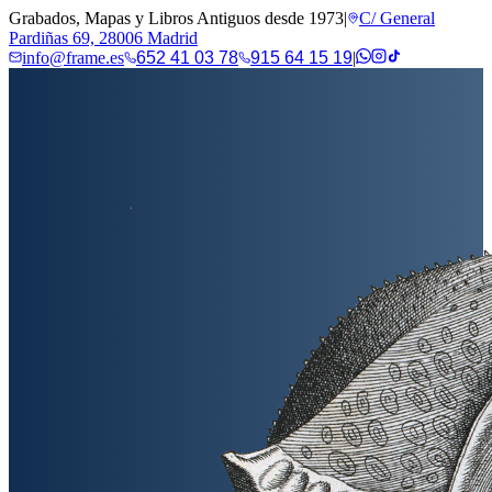
Grabados, Mapas y Libros Antiguos desde 1973
|
C/ General
Pardiñas 69, 28006 Madrid
info@frame.es
652 41 03 78
915 64 15 19
|