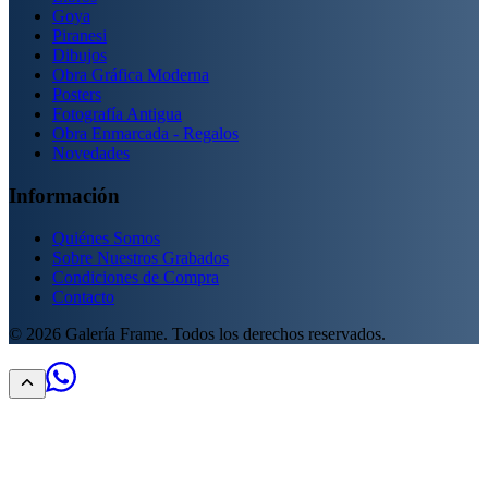
Goya
Piranesi
Dibujos
Obra Gráfica Moderna
Posters
Fotografía Antigua
Obra Enmarcada - Regalos
Novedades
Información
Quiénes Somos
Sobre Nuestros Grabados
Condiciones de Compra
Contacto
©
2026
Galería Frame. Todos los derechos reservados.