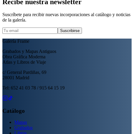
Recibe nuestra newsletter
Suscríbete para recibir nuevas incorporaciones al catálogo y noticias
de la galería.
Suscribirse
Galería Frame
Grabados y Mapas Antiguos
Obra Gráfica Moderna
Atlas y Libros de Viaje
c/ General Pardiñas, 69
28001 Madrid
Tel: 652 41 03 78 / 915 64 15 19
Catálogo
Mapas
Grabados
Libros