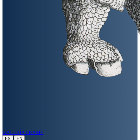
GALERÍA FRAME
|
ES
EN