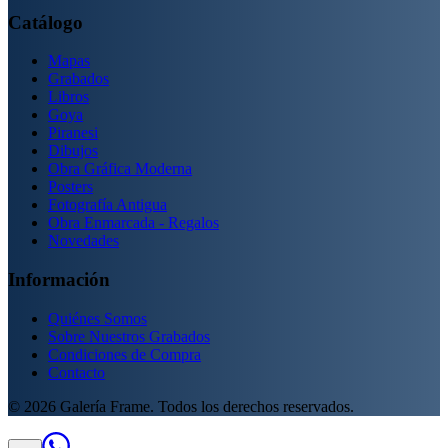
Catálogo
Mapas
Grabados
Libros
Goya
Piranesi
Dibujos
Obra Gráfica Moderna
Posters
Fotografía Antigua
Obra Enmarcada - Regalos
Novedades
Información
Quiénes Somos
Sobre Nuestros Grabados
Condiciones de Compra
Contacto
©
2026
Galería Frame. Todos los derechos reservados.