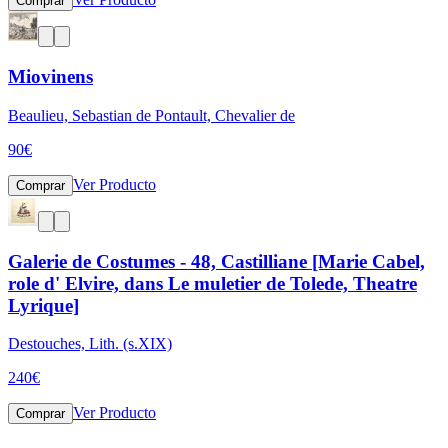
Comprar
Miovinens
Beaulieu, Sebastian de Pontault, Chevalier de
90
€
Ver Producto
Comprar
Galerie de Costumes - 48, Castilliane [Marie Cabel,
role d' Elvire, dans Le muletier de Tolede, Theatre
Lyrique]
Destouches, Lith. (s.XIX)
240
€
Ver Producto
Comprar