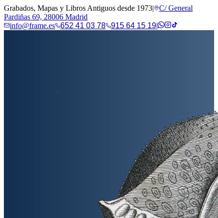
Grabados, Mapas y Libros Antiguos desde 1973
|
C/ General
Pardiñas 69, 28006 Madrid
info@frame.es
652 41 03 78
915 64 15 19
|