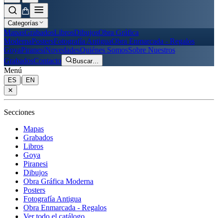
Categorías
Mapas
Grabados
Libros
Dibujos
Obra Gráfica
Moderna
Posters
Fotografía Antigua
Obra Enmarcada - Regalos
Goya
Piranesi
Novedades
Quiénes Somos
Sobre Nuestros
Grabados
Contacto
Buscar
…
Menú
|
ES
EN
✕
Secciones
Mapas
Grabados
Libros
Goya
Piranesi
Dibujos
Obra Gráfica Moderna
Posters
Fotografía Antigua
Obra Enmarcada - Regalos
Ver todo el catálogo