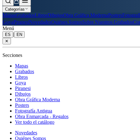
Categorías
Mapas
Grabados
Libros
Dibujos
Obra Gráfica Moderna
Posters
Fotograf
Goya
Piranesi
Novedades
Quiénes Somos
Sobre Nuestros Grabados
Con
Menú
|
ES
EN
✕
Secciones
Mapas
Grabados
Libros
Goya
Piranesi
Dibujos
Obra Gráfica Moderna
Posters
Fotografía Antigua
Obra Enmarcada - Regalos
Ver todo el catálogo
Novedades
Quiénes Somos