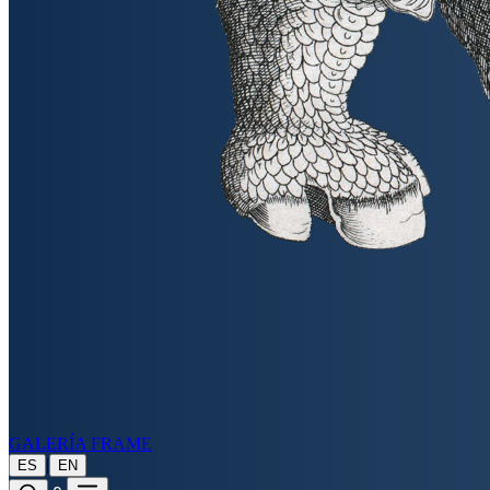
GALERÍA FRAME
|
ES
EN