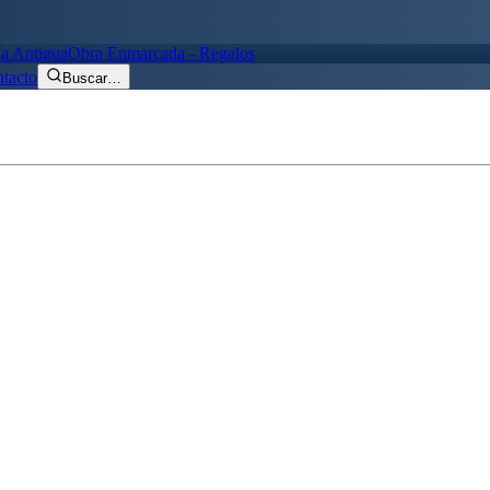
ía Antigua
Obra Enmarcada - Regalos
tacto
Buscar
…