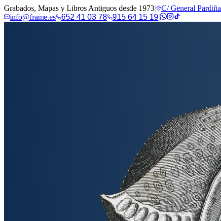
Grabados, Mapas y Libros Antiguos desde 1973
|
C/ General Pardiñ
info@frame.es
652 41 03 78
915 64 15 19
|