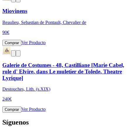
Miovinens
Beaulieu, Sebastian de Pontault, Chevalier de
90
€
Ver Producto
Comprar
Galerie de Costumes - 48, Castilliane [Marie Cabel,
role d' Elvire, dans Le muletier de Tolede, Theatre
Lyrique]
Destouches, Lith. (s.XIX)
240
€
Ver Producto
Comprar
Síguenos