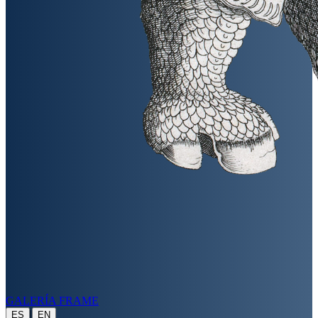
GALERÍA FRAME
|
ES
EN