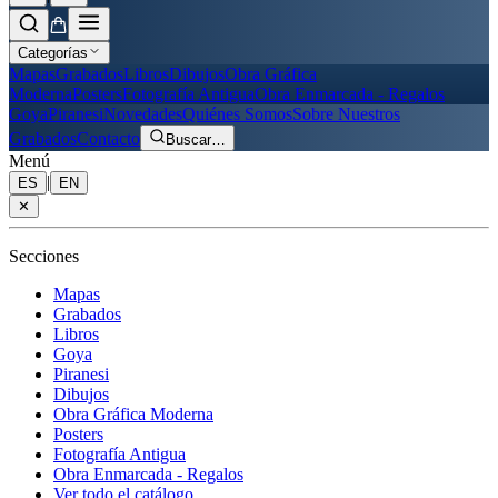
Categorías
Mapas
Grabados
Libros
Dibujos
Obra Gráfica
Moderna
Posters
Fotografía Antigua
Obra Enmarcada - Regalos
Goya
Piranesi
Novedades
Quiénes Somos
Sobre Nuestros
Grabados
Contacto
Buscar
…
Menú
|
ES
EN
✕
Secciones
Mapas
Grabados
Libros
Goya
Piranesi
Dibujos
Obra Gráfica Moderna
Posters
Fotografía Antigua
Obra Enmarcada - Regalos
Ver todo el catálogo