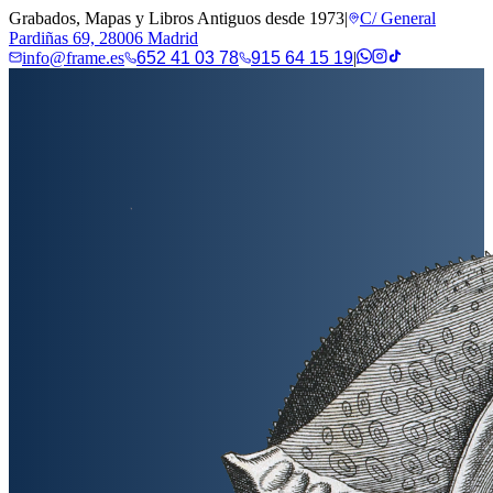
Grabados, Mapas y Libros Antiguos desde 1973
|
C/ General
Pardiñas 69, 28006 Madrid
info@frame.es
652 41 03 78
915 64 15 19
|