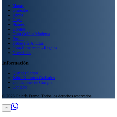
Mapas
Grabados
Libros
Goya
Piranesi
Dibujos
Obra Gráfica Moderna
Posters
Fotografía Antigua
Obra Enmarcada - Regalos
Novedades
Información
Quiénes Somos
Sobre Nuestros Grabados
Condiciones de Compra
Contacto
©
2026
Galería Frame. Todos los derechos reservados.