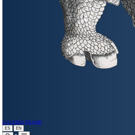
GALERÍA FRAME
|
ES
EN