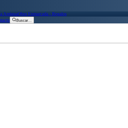
ía Antigua
Obra Enmarcada - Regalos
tacto
Buscar
…