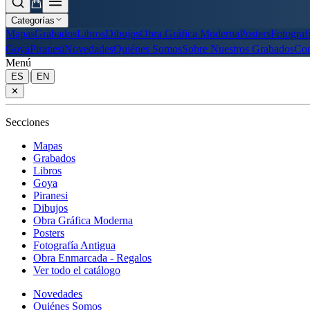
Categorías
Mapas
Grabados
Libros
Dibujos
Obra Gráfica Moderna
Posters
Fotograf
Goya
Piranesi
Novedades
Quiénes Somos
Sobre Nuestros Grabados
Con
Menú
|
ES
EN
✕
Secciones
Mapas
Grabados
Libros
Goya
Piranesi
Dibujos
Obra Gráfica Moderna
Posters
Fotografía Antigua
Obra Enmarcada - Regalos
Ver todo el catálogo
Novedades
Quiénes Somos