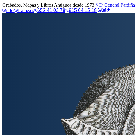
Grabados, Mapas y Libros Antiguos desde 1973
|
C/ General Pardiñ
info@frame.es
652 41 03 78
915 64 15 19
|