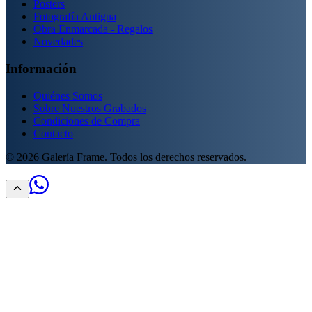
Posters
Fotografía Antigua
Obra Enmarcada - Regalos
Novedades
Información
Quiénes Somos
Sobre Nuestros Grabados
Condiciones de Compra
Contacto
©
2026
Galería Frame. Todos los derechos reservados.