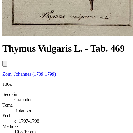
Thymus Vulgaris L. - Tab. 469
Zorn, Johannes (1739-1799)
130
€
Sección
Grabados
Tema
Botanica
Fecha
c. 1797-1798
Medidas
10 × 19 cm