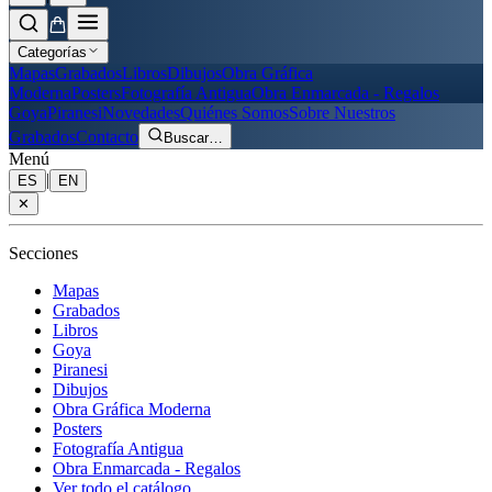
Categorías
Mapas
Grabados
Libros
Dibujos
Obra Gráfica
Moderna
Posters
Fotografía Antigua
Obra Enmarcada - Regalos
Goya
Piranesi
Novedades
Quiénes Somos
Sobre Nuestros
Grabados
Contacto
Buscar
…
Menú
|
ES
EN
✕
Secciones
Mapas
Grabados
Libros
Goya
Piranesi
Dibujos
Obra Gráfica Moderna
Posters
Fotografía Antigua
Obra Enmarcada - Regalos
Ver todo el catálogo