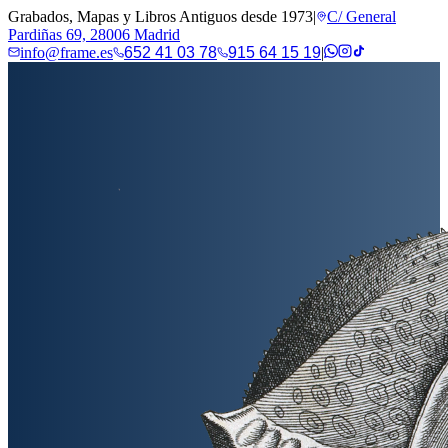
Grabados, Mapas y Libros Antiguos desde 1973
|
C/ General
Pardiñas 69, 28006 Madrid
info@frame.es
652 41 03 78
915 64 15 19
|