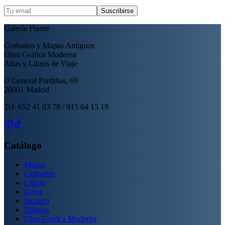
Suscribirse
Galería Frame
Grabados y Mapas Antiguos
Obra Gráfica Moderna
Atlas y Libros de Viaje
c/ General Pardiñas, 69
28001 Madrid
Tel: 652 41 03 78 / 915 64 15 19
Catálogo
Mapas
Grabados
Libros
Goya
Piranesi
Dibujos
Obra Gráfica Moderna