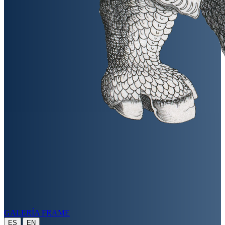
GALERÍA FRAME
|
ES
EN