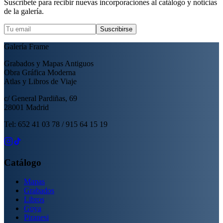
Suscríbete para recibir nuevas incorporaciones al catálogo y noticias
de la galería.
Suscribirse
Galería Frame
Grabados y Mapas Antiguos
Obra Gráfica Moderna
Atlas y Libros de Viaje
c/ General Pardiñas, 69
28001 Madrid
Tel: 652 41 03 78 / 915 64 15 19
Catálogo
Mapas
Grabados
Libros
Goya
Piranesi