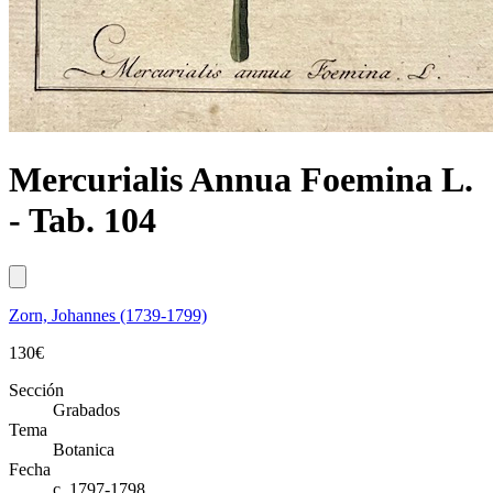
Mercurialis Annua Foemina L.
- Tab. 104
Zorn, Johannes (1739-1799)
130
€
Sección
Grabados
Tema
Botanica
Fecha
c. 1797-1798