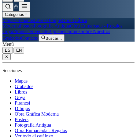
Categorías
Mapas
Grabados
Libros
Dibujos
Obra Gráfica
Moderna
Posters
Fotografía Antigua
Obra Enmarcada - Regalos
Goya
Piranesi
Novedades
Quiénes Somos
Sobre Nuestros
Grabados
Contacto
Buscar
…
Menú
|
ES
EN
✕
Secciones
Mapas
Grabados
Libros
Goya
Piranesi
Dibujos
Obra Gráfica Moderna
Posters
Fotografía Antigua
Obra Enmarcada - Regalos
Ver todo el catálogo