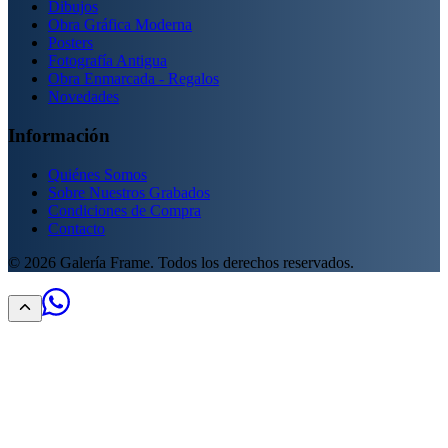
Dibujos
Obra Gráfica Moderna
Posters
Fotografía Antigua
Obra Enmarcada - Regalos
Novedades
Información
Quiénes Somos
Sobre Nuestros Grabados
Condiciones de Compra
Contacto
©
2026
Galería Frame. Todos los derechos reservados.