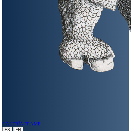
GALERÍA FRAME
|
ES
EN