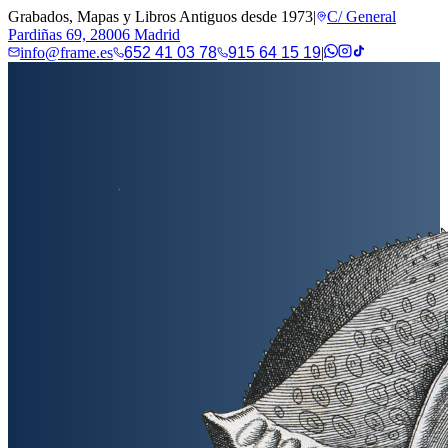
Grabados, Mapas y Libros Antiguos desde 1973
|
C/ General
Pardiñas 69, 28006 Madrid
info@frame.es
652 41 03 78
915 64 15 19
|