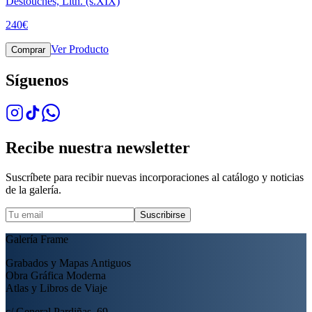
Destouches, Lith. (s.XIX)
240
€
Ver Producto
Comprar
Síguenos
Recibe nuestra newsletter
Suscríbete para recibir nuevas incorporaciones al catálogo y noticias
de la galería.
Suscribirse
Galería Frame
Grabados y Mapas Antiguos
Obra Gráfica Moderna
Atlas y Libros de Viaje
c/ General Pardiñas, 69