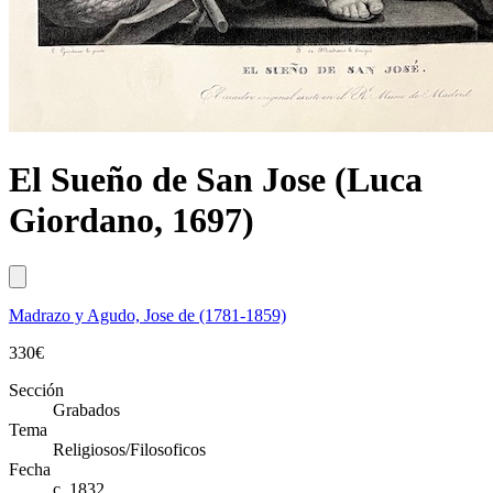
El Sueño de San Jose (Luca
Giordano, 1697)
Madrazo y Agudo, Jose de (1781-1859)
330
€
Sección
Grabados
Tema
Religiosos/Filosoficos
Fecha
c. 1832