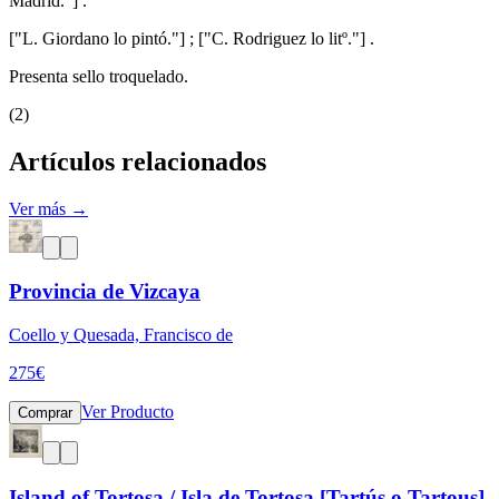
Madrid."] .
["L. Giordano lo pintó."] ; ["C. Rodriguez lo litº."] .
Presenta sello troquelado.
(2)
Artículos relacionados
Ver más →
Provincia de Vizcaya
Coello y Quesada, Francisco de
275
€
Ver Producto
Comprar
Island of Tortosa / Isla de Tortosa [Tartús o Tartous]