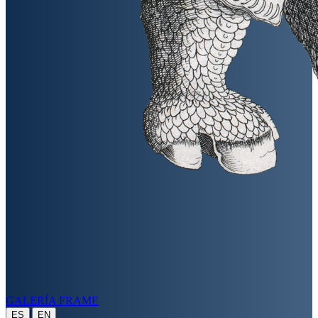
GALERÍA FRAME
|
ES
EN