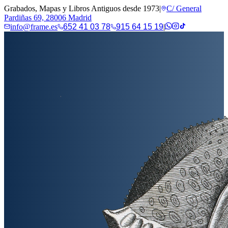
Grabados, Mapas y Libros Antiguos desde 1973
|
C/ General
Pardiñas 69, 28006 Madrid
info@frame.es
652 41 03 78
915 64 15 19
|