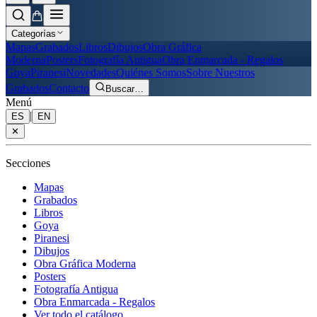
Categorías
Mapas
Grabados
Libros
Dibujos
Obra Gráfica
Moderna
Posters
Fotografía Antigua
Obra Enmarcada - Regalos
Goya
Piranesi
Novedades
Quiénes Somos
Sobre Nuestros
Grabados
Contacto
Buscar
…
Menú
|
ES
EN
✕
Secciones
Mapas
Grabados
Libros
Goya
Piranesi
Dibujos
Obra Gráfica Moderna
Posters
Fotografía Antigua
Obra Enmarcada - Regalos
Ver todo el catálogo