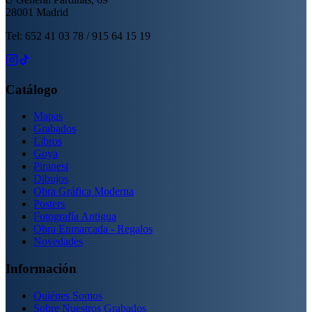
28001 Madrid
Tel: 652 41 03 78 / 915 64 15 19
Catálogo
Mapas
Grabados
Libros
Goya
Piranesi
Dibujos
Obra Gráfica Moderna
Posters
Fotografía Antigua
Obra Enmarcada - Regalos
Novedades
Información
Quiénes Somos
Sobre Nuestros Grabados