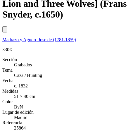
Lion and Three Wolves] (Frans
Snyder, c.1650)
Madrazo y Agudo, Jose de (1781-1859)
330
€
Sección
Grabados
Tema
Caza / Hunting
Fecha
c. 1832
Medidas
51 × 40 cm
Color
ByN
Lugar de edición
Madrid
Referencia
25864