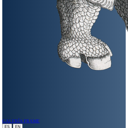
GALERÍA FRAME
|
ES
EN