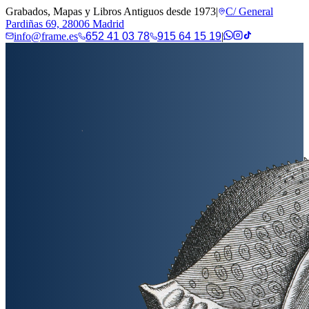
Grabados, Mapas y Libros Antiguos desde 1973
|
C/ General
Pardiñas 69, 28006 Madrid
info@frame.es
652 41 03 78
915 64 15 19
|