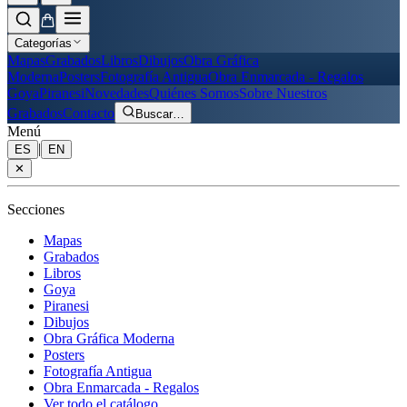
Categorías
Mapas
Grabados
Libros
Dibujos
Obra Gráfica
Moderna
Posters
Fotografía Antigua
Obra Enmarcada - Regalos
Goya
Piranesi
Novedades
Quiénes Somos
Sobre Nuestros
Grabados
Contacto
Buscar
…
Menú
|
ES
EN
✕
Secciones
Mapas
Grabados
Libros
Goya
Piranesi
Dibujos
Obra Gráfica Moderna
Posters
Fotografía Antigua
Obra Enmarcada - Regalos
Ver todo el catálogo