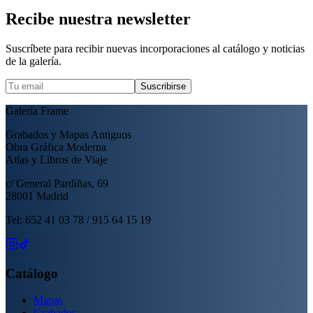
Recibe nuestra newsletter
Suscríbete para recibir nuevas incorporaciones al catálogo y noticias
de la galería.
Suscribirse
Galería Frame
Grabados y Mapas Antiguos
Obra Gráfica Moderna
Atlas y Libros de Viaje
c/ General Pardiñas, 69
28001 Madrid
Tel: 652 41 03 78 / 915 64 15 19
Catálogo
Mapas
Grabados