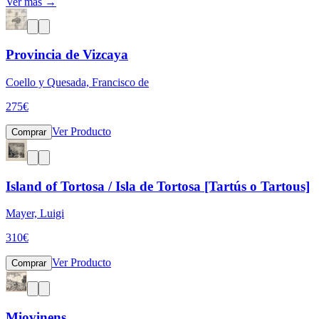
Ver más →
Provincia de Vizcaya
Coello y Quesada, Francisco de
275
€
Ver Producto
Comprar
Island of Tortosa / Isla de Tortosa [Tartús o Tartous]
Mayer, Luigi
310
€
Ver Producto
Comprar
Miovinens