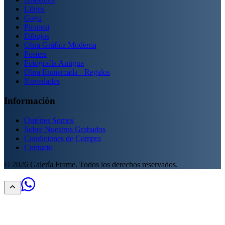
Libros
Goya
Piranesi
Dibujos
Obra Gráfica Moderna
Posters
Fotografía Antigua
Obra Enmarcada - Regalos
Novedades
Información
Quiénes Somos
Sobre Nuestros Grabados
Condiciones de Compra
Contacto
©
2026
Galería Frame. Todos los derechos reservados.