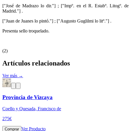
["José de Madrazo lo dir."] ; ["Impº. en el R. Estabº. Litogº. de
Madrid."] .
["Juan de Juanes lo pintó."] ; ["Augusto Guglilmi lo litº."] .
Presenta sello troquelado.
(2)
Artículos relacionados
Ver más →
Provincia de Vizcaya
Coello y Quesada, Francisco de
275
€
Ver Producto
Comprar