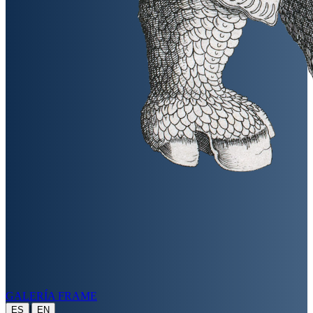
GALERÍA FRAME
|
ES
EN