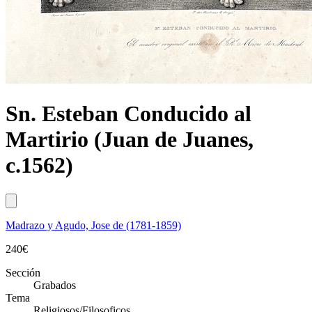
Sn. Esteban Conducido al
Martirio (Juan de Juanes,
c.1562)
Madrazo y Agudo, Jose de (1781-1859)
240
€
Sección
Grabados
Tema
Religiosos/Filosoficos