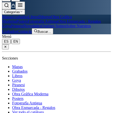
Categorías
Mapas
Grabados
Libros
Dibujos
Obra Gráfica
Moderna
Posters
Fotografía Antigua
Obra Enmarcada - Regalos
Goya
Piranesi
Novedades
Quiénes Somos
Sobre Nuestros
Grabados
Contacto
Buscar
…
Menú
|
ES
EN
✕
Secciones
Mapas
Grabados
Libros
Goya
Piranesi
Dibujos
Obra Gráfica Moderna
Posters
Fotografía Antigua
Obra Enmarcada - Regalos
Ver todo el catálogo