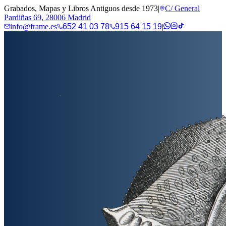
Grabados, Mapas y Libros Antiguos desde 1973
|
C/ General
Pardiñas 69, 28006 Madrid
info@frame.es
652 41 03 78
915 64 15 19
|