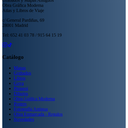
Grabados y Mapas Antiguos
Obra Gráfica Moderna
Atlas y Libros de Viaje
c/ General Pardiñas, 69
28001 Madrid
Tel: 652 41 03 78 / 915 64 15 19
Catálogo
Mapas
Grabados
Libros
Goya
Piranesi
Dibujos
Obra Gráfica Moderna
Posters
Fotografía Antigua
Obra Enmarcada - Regalos
Novedades