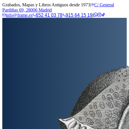
Grabados, Mapas y Libros Antiguos desde 1973
|
C/ General
Pardiñas 69, 28006 Madrid
info@frame.es
652 41 03 78
915 64 15 19
|