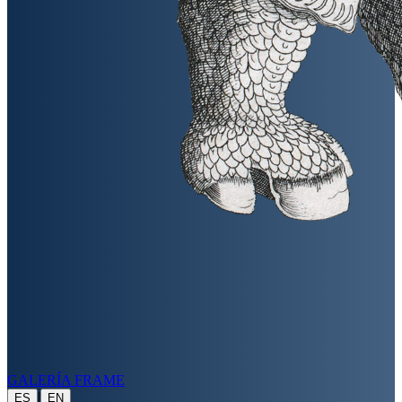
GALERÍA FRAME
|
ES
EN