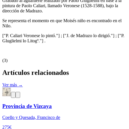
Grabado al aguafuerte realizado por Paolo Gluglielmi en base a la
pintura de Paolo Caliari, llamado Veronese (1528-1588), bajo la
dirección de Madrazo.
Se representa el momento en que Moisés niño es encontrado en el
Nilo.
["P. Caliari Veronese lo pintó."] ; ["J. de Madrazo lo dirigió."] ; ["P.
Gluglielmi lo Litogº."] .
(3)
Artículos relacionados
Ver más →
Provincia de Vizcaya
Coello y Quesada, Francisco de
275
€