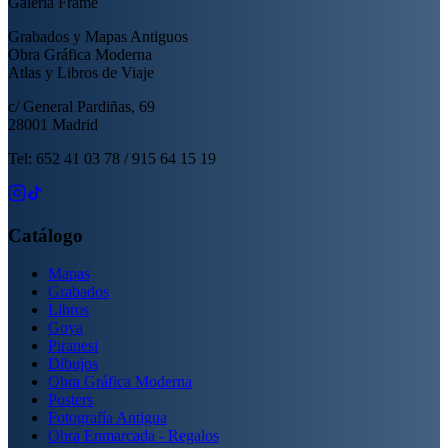
Galería Frame
Grabados y Mapas Antiguos
Obra Gráfica Moderna
Atlas y Libros de Viaje
c/ General Pardiñas, 69
28001 Madrid
Tel: 652 41 03 78 / 915 64 15 19
Catálogo
Mapas
Grabados
Libros
Goya
Piranesi
Dibujos
Obra Gráfica Moderna
Posters
Fotografía Antigua
Obra Enmarcada - Regalos