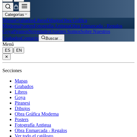
Categorías
Mapas
Grabados
Libros
Dibujos
Obra Gráfica
Moderna
Posters
Fotografía Antigua
Obra Enmarcada - Regalos
Goya
Piranesi
Novedades
Quiénes Somos
Sobre Nuestros
Grabados
Contacto
Buscar
…
Menú
|
ES
EN
✕
Secciones
Mapas
Grabados
Libros
Goya
Piranesi
Dibujos
Obra Gráfica Moderna
Posters
Fotografía Antigua
Obra Enmarcada - Regalos
Ver todo el catálogo