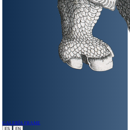
GALERÍA FRAME
|
ES
EN