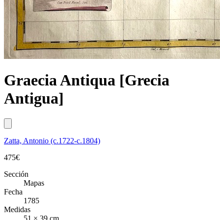
Graecia Antiqua [Grecia
Antigua]
Zatta, Antonio (c.1722-c.1804)
475
€
Sección
Mapas
Fecha
1785
Medidas
51 × 39 cm