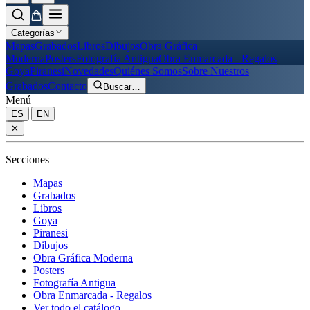
Categorías
Mapas
Grabados
Libros
Dibujos
Obra Gráfica
Moderna
Posters
Fotografía Antigua
Obra Enmarcada - Regalos
Goya
Piranesi
Novedades
Quiénes Somos
Sobre Nuestros
Grabados
Contacto
Buscar
…
Menú
|
ES
EN
✕
Secciones
Mapas
Grabados
Libros
Goya
Piranesi
Dibujos
Obra Gráfica Moderna
Posters
Fotografía Antigua
Obra Enmarcada - Regalos
Ver todo el catálogo