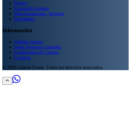
Posters
Fotografía Antigua
Obra Enmarcada - Regalos
Novedades
Información
Quiénes Somos
Sobre Nuestros Grabados
Condiciones de Compra
Contacto
©
2026
Galería Frame. Todos los derechos reservados.