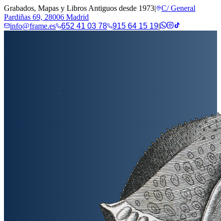
Grabados, Mapas y Libros Antiguos desde 1973
|
C/ General
Pardiñas 69, 28006 Madrid
info@frame.es
652 41 03 78
915 64 15 19
|