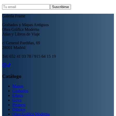
Suscribirse
Galería Frame
Grabados y Mapas Antiguos
Obra Gráfica Moderna
Atlas y Libros de Viaje
c/ General Pardiñas, 69
28001 Madrid
Tel: 652 41 03 78 / 915 64 15 19
Catálogo
Mapas
Grabados
Libros
Goya
Piranesi
Dibujos
Obra Gráfica Moderna