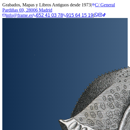
Grabados, Mapas y Libros Antiguos desde 1973
|
C/ General
Pardiñas 69, 28006 Madrid
info@frame.es
652 41 03 78
915 64 15 19
|