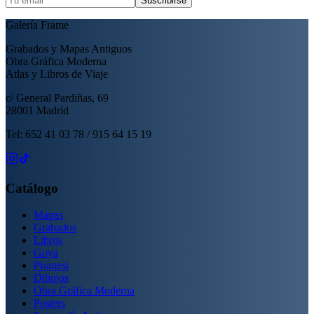
Suscribirse
Galería Frame
Grabados y Mapas Antiguos
Obra Gráfica Moderna
Atlas y Libros de Viaje
c/ General Pardiñas, 69
28001 Madrid
Tel: 652 41 03 78 / 915 64 15 19
Catálogo
Mapas
Grabados
Libros
Goya
Piranesi
Dibujos
Obra Gráfica Moderna
Posters