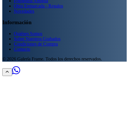
Fotografía Antigua
Obra Enmarcada - Regalos
Novedades
Información
Quiénes Somos
Sobre Nuestros Grabados
Condiciones de Compra
Contacto
©
2026
Galería Frame. Todos los derechos reservados.