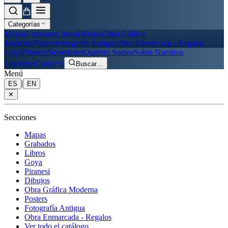
Categorías
Mapas
Grabados
Libros
Dibujos
Obra Gráfica
Moderna
Posters
Fotografía Antigua
Obra Enmarcada - Regalos
Goya
Piranesi
Novedades
Quiénes Somos
Sobre Nuestros
Grabados
Contacto
Buscar
…
Menú
|
ES
EN
✕
Secciones
Mapas
Grabados
Libros
Goya
Piranesi
Dibujos
Obra Gráfica Moderna
Posters
Fotografía Antigua
Obra Enmarcada - Regalos
Ver todo el catálogo