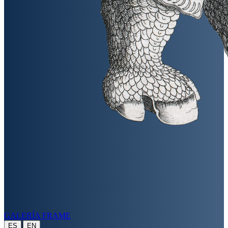
GALERÍA FRAME
|
ES
EN