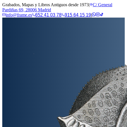
Grabados, Mapas y Libros Antiguos desde 1973
|
C/ General
Pardiñas 69, 28006 Madrid
info@frame.es
652 41 03 78
915 64 15 19
|