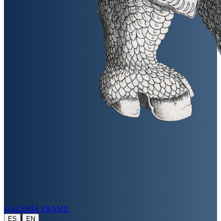
GALERÍA FRAME
|
ES
EN