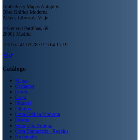
Grabados y Mapas Antiguos
Obra Gráfica Moderna
Atlas y Libros de Viaje
c/ General Pardiñas, 69
28001 Madrid
Tel: 652 41 03 78 / 915 64 15 19
Catálogo
Mapas
Grabados
Libros
Goya
Piranesi
Dibujos
Obra Gráfica Moderna
Posters
Fotografía Antigua
Obra Enmarcada - Regalos
Novedades