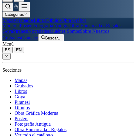
Categorías
Mapas
Grabados
Libros
Dibujos
Obra Gráfica
Moderna
Posters
Fotografía Antigua
Obra Enmarcada - Regalos
Goya
Piranesi
Novedades
Quiénes Somos
Sobre Nuestros
Grabados
Contacto
Buscar
…
Menú
|
ES
EN
✕
Secciones
Mapas
Grabados
Libros
Goya
Piranesi
Dibujos
Obra Gráfica Moderna
Posters
Fotografía Antigua
Obra Enmarcada - Regalos
Ver todo el catálogo