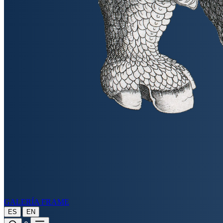
GALERÍA FRAME
|
ES
EN