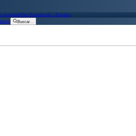
ía Antigua
Obra Enmarcada - Regalos
tacto
Buscar
…