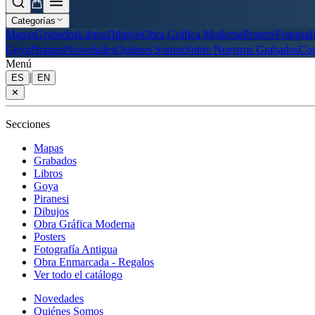
Categorías
Mapas
Grabados
Libros
Dibujos
Obra Gráfica Moderna
Posters
Fotograf
Goya
Piranesi
Novedades
Quiénes Somos
Sobre Nuestros Grabados
Con
Menú
|
ES
EN
✕
Secciones
Mapas
Grabados
Libros
Goya
Piranesi
Dibujos
Obra Gráfica Moderna
Posters
Fotografía Antigua
Obra Enmarcada - Regalos
Ver todo el catálogo
Novedades
Quiénes Somos