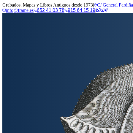
Grabados, Mapas y Libros Antiguos desde 1973
|
C/ General Pardiñ
info@frame.es
652 41 03 78
915 64 15 19
|