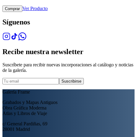
Ver Producto
Comprar
Síguenos
Recibe nuestra newsletter
Suscríbete para recibir nuevas incorporaciones al catálogo y noticias
de la galería.
Suscribirse
Galería Frame
Grabados y Mapas Antiguos
Obra Gráfica Moderna
Atlas y Libros de Viaje
c/ General Pardiñas, 69
28001 Madrid