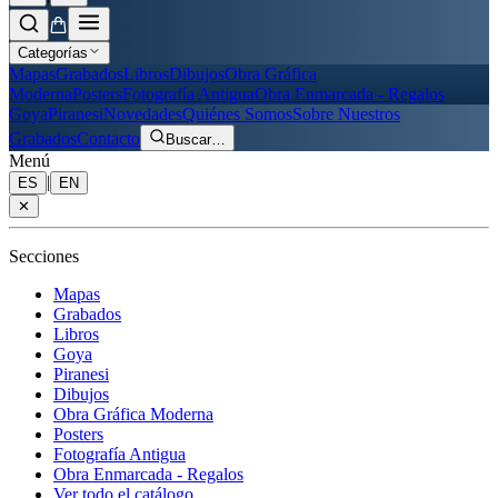
Categorías
Mapas
Grabados
Libros
Dibujos
Obra Gráfica
Moderna
Posters
Fotografía Antigua
Obra Enmarcada - Regalos
Goya
Piranesi
Novedades
Quiénes Somos
Sobre Nuestros
Grabados
Contacto
Buscar
…
Menú
|
ES
EN
✕
Secciones
Mapas
Grabados
Libros
Goya
Piranesi
Dibujos
Obra Gráfica Moderna
Posters
Fotografía Antigua
Obra Enmarcada - Regalos
Ver todo el catálogo