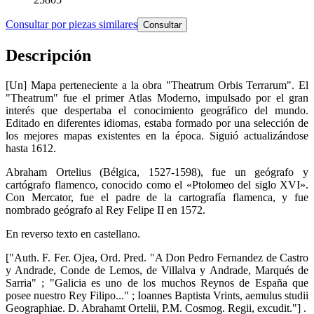
Consultar por piezas similares
Consultar
Descripción
[Un] Mapa perteneciente a la obra "Theatrum Orbis Terrarum". El
"Theatrum" fue el primer Atlas Moderno, impulsado por el gran
interés que despertaba el conocimiento geográfico del mundo.
Editado en diferentes idiomas, estaba formado por una selección de
los mejores mapas existentes en la época. Siguió actualizándose
hasta 1612.
Abraham Ortelius (Bélgica, 1527-1598), fue un geógrafo y
cartógrafo flamenco, conocido como el «Ptolomeo del siglo XVI».
Con Mercator, fue el padre de la cartografía flamenca, y fue
nombrado geógrafo al Rey Felipe II en 1572.
En reverso texto en castellano.
["Auth. F. Fer. Ojea, Ord. Pred. "A Don Pedro Fernandez de Castro
y Andrade, Conde de Lemos, de Villalva y Andrade, Marqués de
Sarria" ; "Galicia es uno de los muchos Reynos de España que
posee nuestro Rey Filipo..." ; Ioannes Baptista Vrints, aemulus studii
Geographiae. D. Abrahamt Ortelii, P.M. Cosmog. Regii, excudit."] .