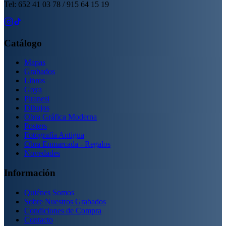
Tel: 652 41 03 78 / 915 64 15 19
Catálogo
Mapas
Grabados
Libros
Goya
Piranesi
Dibujos
Obra Gráfica Moderna
Posters
Fotografía Antigua
Obra Enmarcada - Regalos
Novedades
Información
Quiénes Somos
Sobre Nuestros Grabados
Condiciones de Compra
Contacto