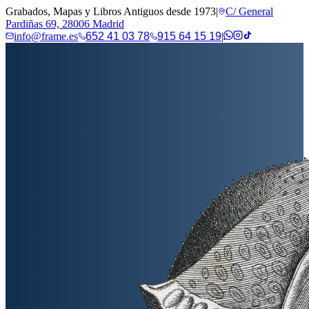
Grabados, Mapas y Libros Antiguos desde 1973
|
C/ General
Pardiñas 69, 28006 Madrid
info@frame.es
652 41 03 78
915 64 15 19
|