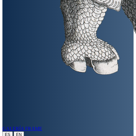
GALERÍA FRAME
|
ES
EN