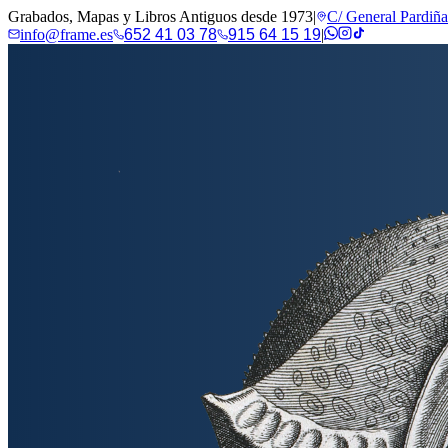
Grabados, Mapas y Libros Antiguos desde 1973
|
C/ General Pardiñ
info@frame.es
652 41 03 78
915 64 15 19
|