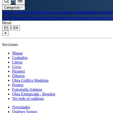
Categorías
Mapas
Grabados
Libros
Dibujos
Obra Gráfica Moderna
Posters
Fotograf
Goya
Piranesi
Novedades
Quiénes Somos
Sobre Nuestros Grabados
Con
Menú
|
ES
EN
✕
Secciones
Mapas
Grabados
Libros
Goya
Piranesi
Dibujos
Obra Gráfica Moderna
Posters
Fotografía Antigua
Obra Enmarcada - Regalos
Ver todo el catálogo
Novedades
Quiénes Somos