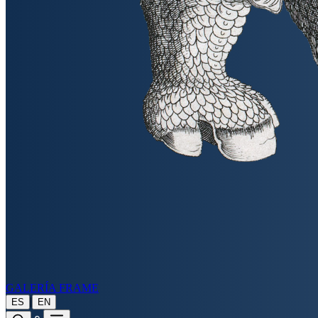
GALERÍA FRAME
|
ES
EN