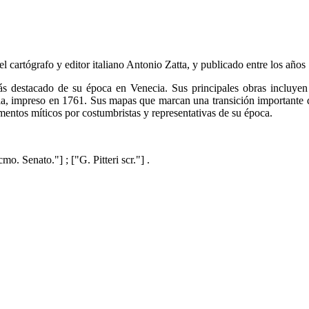
l cartógrafo y editor italiano Antonio Zatta, y publicado entre los año
 más destacado de su época en Venecia. Sus principales obras incluy
a, impreso en 1761. Sus mapas que marcan una transición importante de 
lementos míticos por costumbristas y representativas de su época.
o. Senato."] ; ["G. Pitteri scr."] .