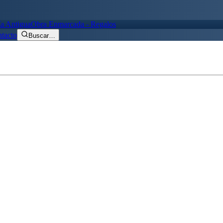
ía Antigua
Obra Enmarcada - Regalos
tacto
Buscar
…