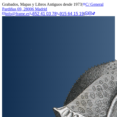
Grabados, Mapas y Libros Antiguos desde 1973
|
C/ General
Pardiñas 69, 28006 Madrid
info@frame.es
652 41 03 78
915 64 15 19
|