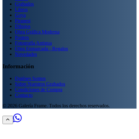
Grabados
Libros
Goya
Piranesi
Dibujos
Obra Gráfica Moderna
Posters
Fotografía Antigua
Obra Enmarcada - Regalos
Novedades
Información
Quiénes Somos
Sobre Nuestros Grabados
Condiciones de Compra
Contacto
©
2026
Galería Frame. Todos los derechos reservados.