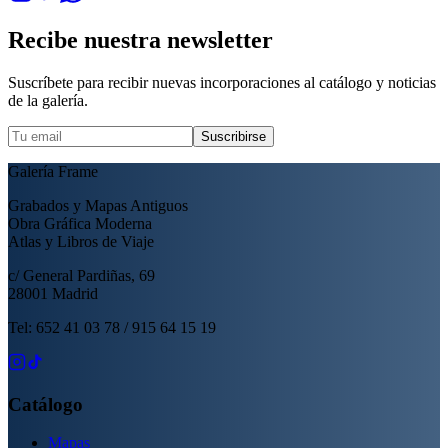
Recibe nuestra newsletter
Suscríbete para recibir nuevas incorporaciones al catálogo y noticias
de la galería.
Suscribirse
Galería Frame
Grabados y Mapas Antiguos
Obra Gráfica Moderna
Atlas y Libros de Viaje
c/ General Pardiñas, 69
28001 Madrid
Tel: 652 41 03 78 / 915 64 15 19
Catálogo
Mapas