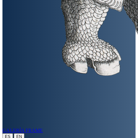
GALERÍA FRAME
|
ES
EN