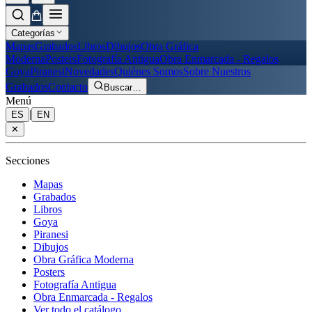
Categorías
Mapas
Grabados
Libros
Dibujos
Obra Gráfica
Moderna
Posters
Fotografía Antigua
Obra Enmarcada - Regalos
Goya
Piranesi
Novedades
Quiénes Somos
Sobre Nuestros
Grabados
Contacto
Buscar
…
Menú
|
ES
EN
✕
Secciones
Mapas
Grabados
Libros
Goya
Piranesi
Dibujos
Obra Gráfica Moderna
Posters
Fotografía Antigua
Obra Enmarcada - Regalos
Ver todo el catálogo