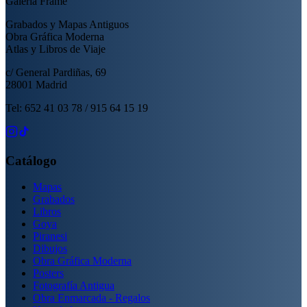
Galería Frame
Grabados y Mapas Antiguos
Obra Gráfica Moderna
Atlas y Libros de Viaje
c/ General Pardiñas, 69
28001 Madrid
Tel: 652 41 03 78 / 915 64 15 19
Catálogo
Mapas
Grabados
Libros
Goya
Piranesi
Dibujos
Obra Gráfica Moderna
Posters
Fotografía Antigua
Obra Enmarcada - Regalos