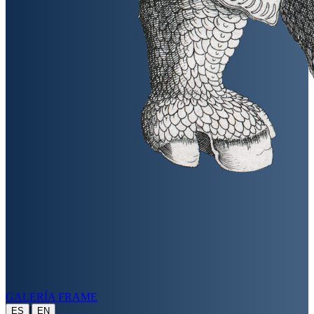
GALERÍA FRAME
|
ES
EN