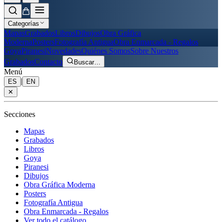
Categorías
Mapas
Grabados
Libros
Dibujos
Obra Gráfica
Moderna
Posters
Fotografía Antigua
Obra Enmarcada - Regalos
Goya
Piranesi
Novedades
Quiénes Somos
Sobre Nuestros
Grabados
Contacto
Buscar
…
Menú
|
ES
EN
✕
Secciones
Mapas
Grabados
Libros
Goya
Piranesi
Dibujos
Obra Gráfica Moderna
Posters
Fotografía Antigua
Obra Enmarcada - Regalos
Ver todo el catálogo