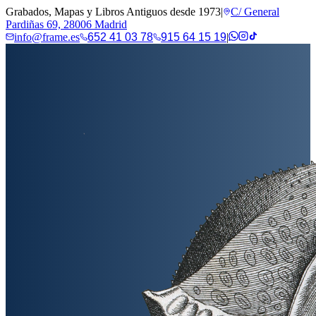
Grabados, Mapas y Libros Antiguos desde 1973
|
C/ General
Pardiñas 69, 28006 Madrid
info@frame.es
652 41 03 78
915 64 15 19
|