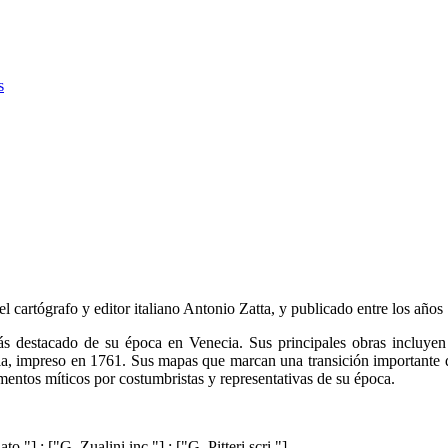
s
l cartógrafo y editor italiano Antonio Zatta, y publicado entre los año
 más destacado de su época en Venecia. Sus principales obras incluy
a, impreso en 1761. Sus mapas que marcan una transición importante de 
lementos míticos por costumbristas y representativas de su época.
"] ; ["G. Zualini inc."] ; ["G. Pitteri scri."] .