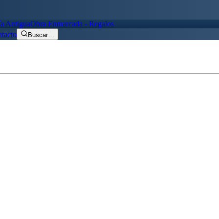
ía Antigua
Obra Enmarcada - Regalos
tacto
Buscar
…