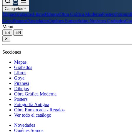
Categorías
Mapas
Grabados
Libros
Dibujos
Obra Gráfica Moderna
Posters
Fotograf
Goya
Piranesi
Novedades
Quiénes Somos
Sobre Nuestros Grabados
Con
Menú
|
ES
EN
✕
Secciones
Mapas
Grabados
Libros
Goya
Piranesi
Dibujos
Obra Gráfica Moderna
Posters
Fotografía Antigua
Obra Enmarcada - Regalos
Ver todo el catálogo
Novedades
Quiénes Somos