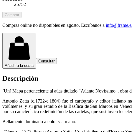
25752
Comprar
Compras online no disponibles en agosto. Escríbanos a
info@frame.e
Consultar
Añadir a la cesta
Descripción
[Un] Mapa perteneciente al atlas titulado "Atlante Novissimo", obra de
Antonio Zatta (c.1722-c.1804) fue el cartógrafo y editor italiano
volúmenes; y su gran estudio de la Basílica de San Marcos en Veneci
por su característica redefinición de las cartelas, que sustituyen los e
Bellamente iluminado a color y a mano.
["Venezia 1777, Presso Antonio Zatta, Con Privilegio dell'Excmo Senato.