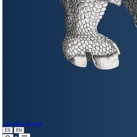
GALERÍA FRAME
|
ES
EN