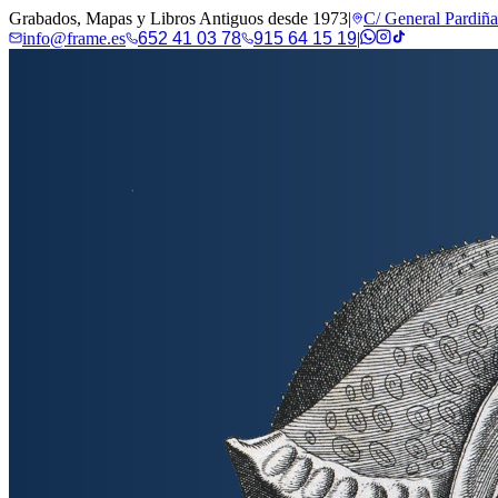
Grabados, Mapas y Libros Antiguos desde 1973
|
C/ General Pardiñ
info@frame.es
652 41 03 78
915 64 15 19
|