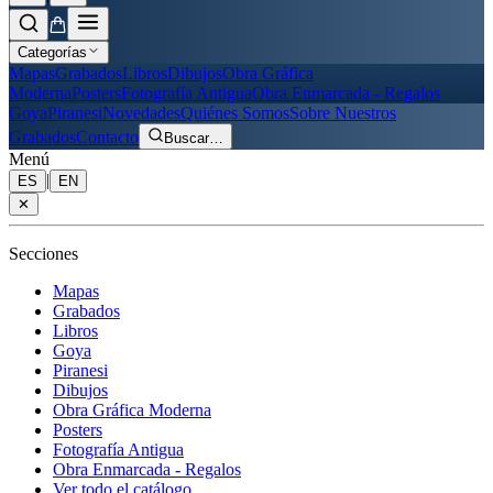
Categorías
Mapas
Grabados
Libros
Dibujos
Obra Gráfica
Moderna
Posters
Fotografía Antigua
Obra Enmarcada - Regalos
Goya
Piranesi
Novedades
Quiénes Somos
Sobre Nuestros
Grabados
Contacto
Buscar
…
Menú
|
ES
EN
✕
Secciones
Mapas
Grabados
Libros
Goya
Piranesi
Dibujos
Obra Gráfica Moderna
Posters
Fotografía Antigua
Obra Enmarcada - Regalos
Ver todo el catálogo