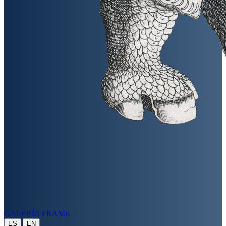
GALERÍA FRAME
|
ES
EN