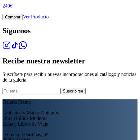
240
€
Ver Producto
Comprar
Síguenos
Recibe nuestra newsletter
Suscríbete para recibir nuevas incorporaciones al catálogo y noticias
de la galería.
Suscribirse
Galería Frame
Grabados y Mapas Antiguos
Obra Gráfica Moderna
Atlas y Libros de Viaje
c/ General Pardiñas, 69