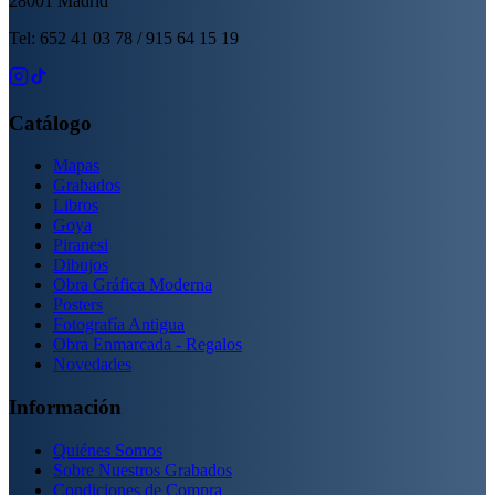
28001 Madrid
Tel: 652 41 03 78 / 915 64 15 19
Catálogo
Mapas
Grabados
Libros
Goya
Piranesi
Dibujos
Obra Gráfica Moderna
Posters
Fotografía Antigua
Obra Enmarcada - Regalos
Novedades
Información
Quiénes Somos
Sobre Nuestros Grabados
Condiciones de Compra