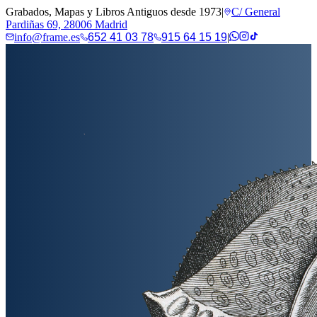
Grabados, Mapas y Libros Antiguos desde 1973
|
C/ General
Pardiñas 69, 28006 Madrid
info@frame.es
652 41 03 78
915 64 15 19
|