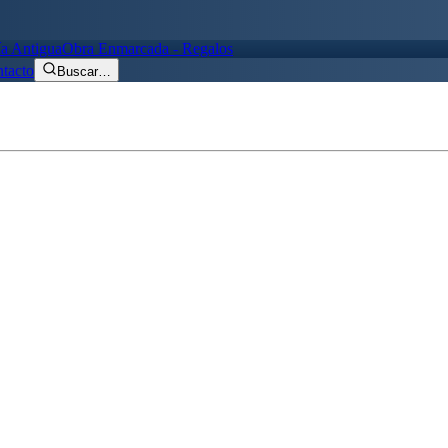
ía Antigua
Obra Enmarcada - Regalos
tacto
Buscar
…