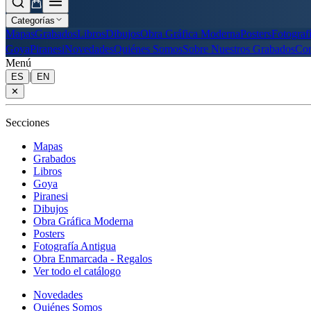
Categorías
Mapas
Grabados
Libros
Dibujos
Obra Gráfica Moderna
Posters
Fotograf
Goya
Piranesi
Novedades
Quiénes Somos
Sobre Nuestros Grabados
Con
Menú
|
ES
EN
✕
Secciones
Mapas
Grabados
Libros
Goya
Piranesi
Dibujos
Obra Gráfica Moderna
Posters
Fotografía Antigua
Obra Enmarcada - Regalos
Ver todo el catálogo
Novedades
Quiénes Somos