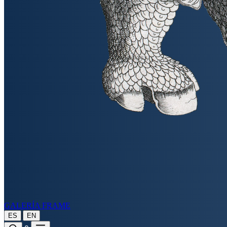
GALERÍA FRAME
|
ES
EN