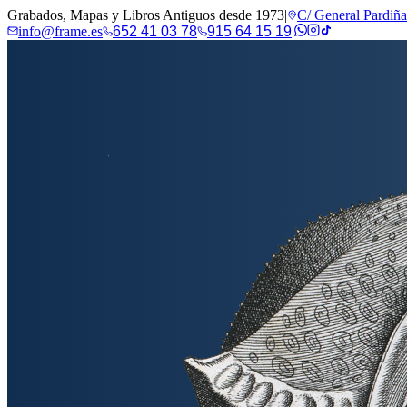
Grabados, Mapas y Libros Antiguos desde 1973
|
C/ General Pardiñ
info@frame.es
652 41 03 78
915 64 15 19
|