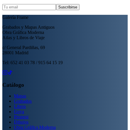
Suscribirse
Galería Frame
Grabados y Mapas Antiguos
Obra Gráfica Moderna
Atlas y Libros de Viaje
c/ General Pardiñas, 69
28001 Madrid
Tel: 652 41 03 78 / 915 64 15 19
Catálogo
Mapas
Grabados
Libros
Goya
Piranesi
Dibujos
Obra Gráfica Moderna