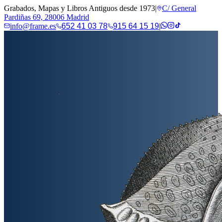
Grabados, Mapas y Libros Antiguos desde 1973
|
C/ General
Pardiñas 69, 28006 Madrid
info@frame.es
652 41 03 78
915 64 15 19
|