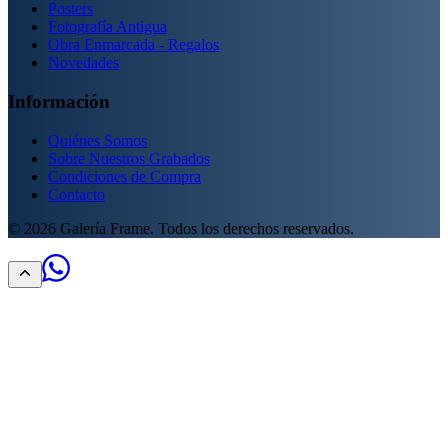
Posters
Fotografía Antigua
Obra Enmarcada - Regalos
Novedades
Información
Quiénes Somos
Sobre Nuestros Grabados
Condiciones de Compra
Contacto
©
2026
Galería Frame. Todos los derechos reservados.