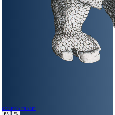
GALERÍA FRAME
|
ES
EN