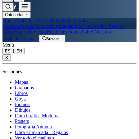
Categorías
Mapas
Grabados
Libros
Dibujos
Obra Gráfica
Moderna
Posters
Fotografía Antigua
Obra Enmarcada - Regalos
Goya
Piranesi
Novedades
Quiénes Somos
Sobre Nuestros
Grabados
Contacto
Buscar
…
Menú
|
ES
EN
✕
Secciones
Mapas
Grabados
Libros
Goya
Piranesi
Dibujos
Obra Gráfica Moderna
Posters
Fotografía Antigua
Obra Enmarcada - Regalos
Ver todo el catálogo