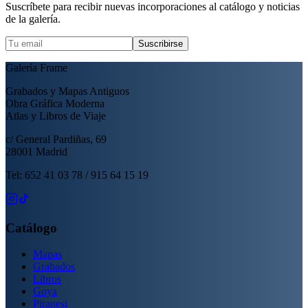
Suscríbete para recibir nuevas incorporaciones al catálogo y noticias
de la galería.
Suscribirse
Galería Frame
Grabados y Mapas Antiguos
Obra Gráfica Moderna
Atlas y Libros de Viaje
c/ General Pardiñas, 69
28001 Madrid
Tel: 652 41 03 78 / 915 64 15 19
Catálogo
Mapas
Grabados
Libros
Goya
Piranesi