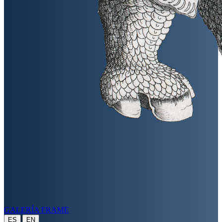
GALERÍA FRAME
|
ES
EN