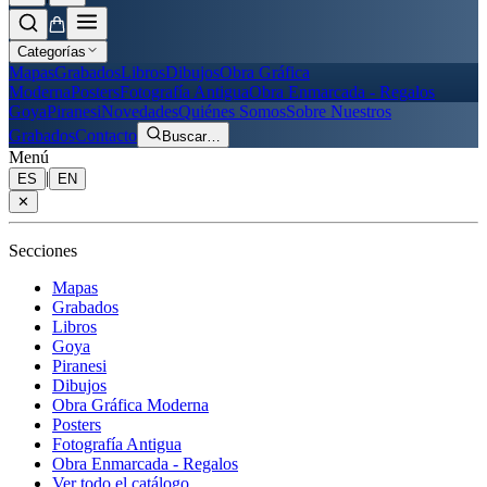
Categorías
Mapas
Grabados
Libros
Dibujos
Obra Gráfica
Moderna
Posters
Fotografía Antigua
Obra Enmarcada - Regalos
Goya
Piranesi
Novedades
Quiénes Somos
Sobre Nuestros
Grabados
Contacto
Buscar
…
Menú
|
ES
EN
✕
Secciones
Mapas
Grabados
Libros
Goya
Piranesi
Dibujos
Obra Gráfica Moderna
Posters
Fotografía Antigua
Obra Enmarcada - Regalos
Ver todo el catálogo