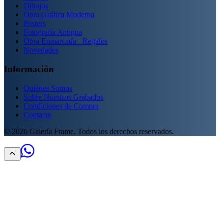
Dibujos
Obra Gráfica Moderna
Posters
Fotografía Antigua
Obra Enmarcada - Regalos
Novedades
Información
Quiénes Somos
Sobre Nuestros Grabados
Condiciones de Compra
Contacto
©
2026
Galería Frame. Todos los derechos reservados.