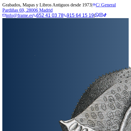
Grabados, Mapas y Libros Antiguos desde 1973
|
C/ General
Pardiñas 69, 28006 Madrid
info@frame.es
652 41 03 78
915 64 15 19
|