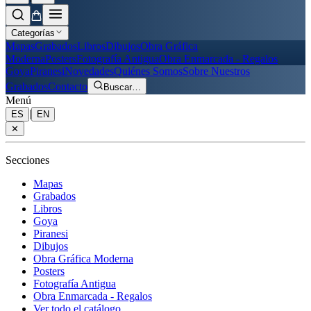
Categorías
Mapas
Grabados
Libros
Dibujos
Obra Gráfica
Moderna
Posters
Fotografía Antigua
Obra Enmarcada - Regalos
Goya
Piranesi
Novedades
Quiénes Somos
Sobre Nuestros
Grabados
Contacto
Buscar
…
Menú
|
ES
EN
✕
Secciones
Mapas
Grabados
Libros
Goya
Piranesi
Dibujos
Obra Gráfica Moderna
Posters
Fotografía Antigua
Obra Enmarcada - Regalos
Ver todo el catálogo