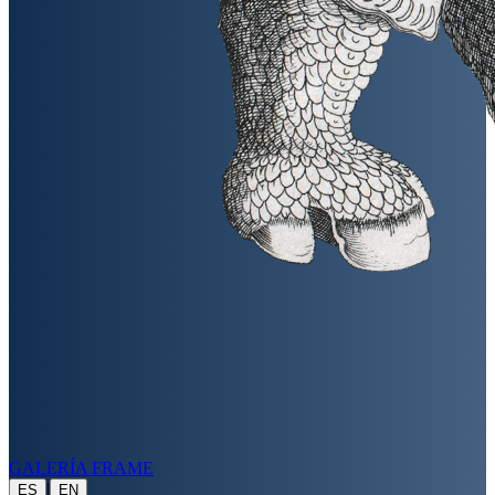
GALERÍA FRAME
|
ES
EN