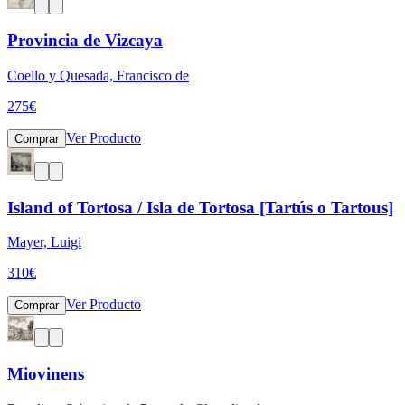
Provincia de Vizcaya
Coello y Quesada, Francisco de
275
€
Ver Producto
Comprar
Island of Tortosa / Isla de Tortosa [Tartús o Tartous]
Mayer, Luigi
310
€
Ver Producto
Comprar
Miovinens