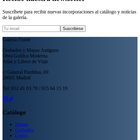
Suscríbete para recibir nuevas incorporaciones al catálogo y noticias
de la galería.
Suscribirse
Galería Frame
Grabados y Mapas Antiguos
Obra Gráfica Moderna
Atlas y Libros de Viaje
c/ General Pardiñas, 69
28001 Madrid
Tel: 652 41 03 78 / 915 64 15 19
Catálogo
Mapas
Grabados
Libros