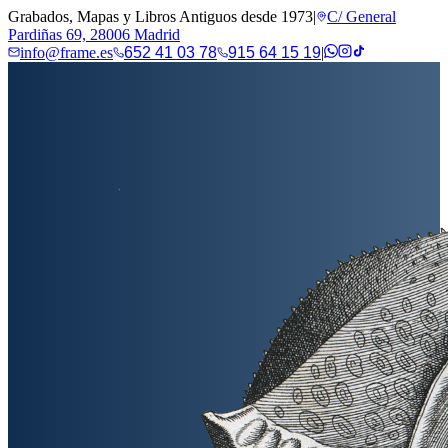
Grabados, Mapas y Libros Antiguos desde 1973
|
C/ General
Pardiñas 69, 28006 Madrid
info@frame.es
652 41 03 78
915 64 15 19
|