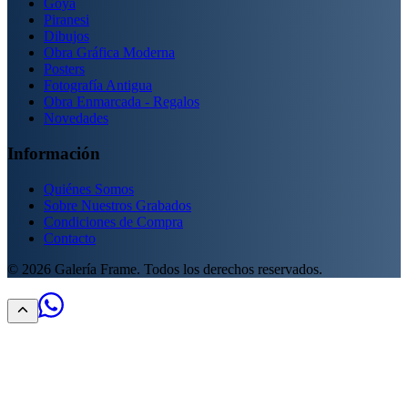
Goya
Piranesi
Dibujos
Obra Gráfica Moderna
Posters
Fotografía Antigua
Obra Enmarcada - Regalos
Novedades
Información
Quiénes Somos
Sobre Nuestros Grabados
Condiciones de Compra
Contacto
©
2026
Galería Frame. Todos los derechos reservados.