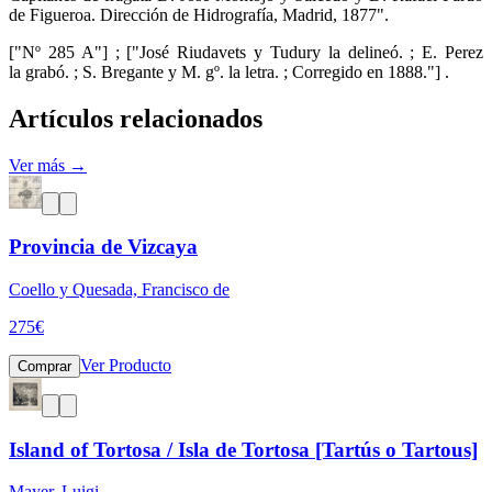
de Figueroa. Dirección de Hidrografía, Madrid, 1877".
["Nº 285 A"] ; ["José Riudavets y Tudury la delineó. ; E. Perez
la grabó. ; S. Bregante y M. gº. la letra. ; Corregido en 1888."] .
Artículos relacionados
Ver más →
Provincia de Vizcaya
Coello y Quesada, Francisco de
275
€
Ver Producto
Comprar
Island of Tortosa / Isla de Tortosa [Tartús o Tartous]
Mayer, Luigi