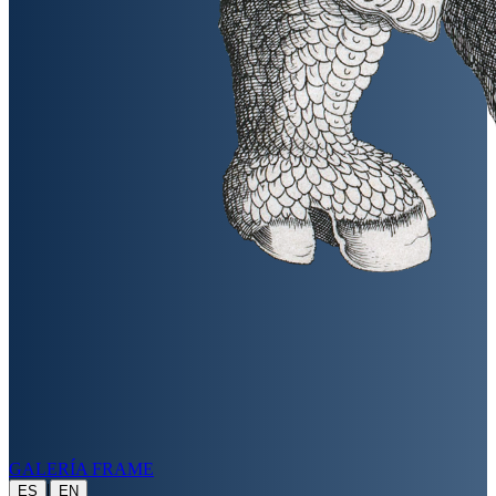
GALERÍA FRAME
|
ES
EN