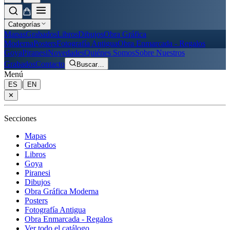
Categorías
Mapas
Grabados
Libros
Dibujos
Obra Gráfica
Moderna
Posters
Fotografía Antigua
Obra Enmarcada - Regalos
Goya
Piranesi
Novedades
Quiénes Somos
Sobre Nuestros
Grabados
Contacto
Buscar
…
Menú
|
ES
EN
✕
Secciones
Mapas
Grabados
Libros
Goya
Piranesi
Dibujos
Obra Gráfica Moderna
Posters
Fotografía Antigua
Obra Enmarcada - Regalos
Ver todo el catálogo