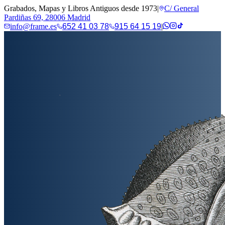
Grabados, Mapas y Libros Antiguos desde 1973
|
C/ General
Pardiñas 69, 28006 Madrid
info@frame.es
652 41 03 78
915 64 15 19
|