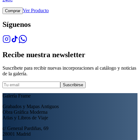
Ver Producto
Comprar
Síguenos
Recibe nuestra newsletter
Suscríbete para recibir nuevas incorporaciones al catálogo y noticias
de la galería.
Suscribirse
Galería Frame
Grabados y Mapas Antiguos
Obra Gráfica Moderna
Atlas y Libros de Viaje
c/ General Pardiñas, 69
28001 Madrid