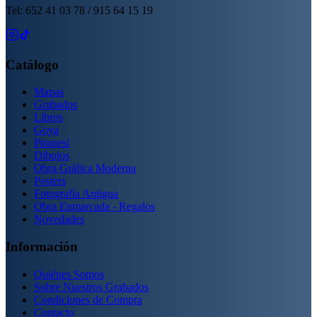
Tel: 652 41 03 78 / 915 64 15 19
Catálogo
Mapas
Grabados
Libros
Goya
Piranesi
Dibujos
Obra Gráfica Moderna
Posters
Fotografía Antigua
Obra Enmarcada - Regalos
Novedades
Información
Quiénes Somos
Sobre Nuestros Grabados
Condiciones de Compra
Contacto