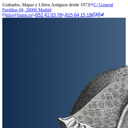
Grabados, Mapas y Libros Antiguos desde 1973
|
C/ General
Pardiñas 69, 28006 Madrid
info@frame.es
652 41 03 78
915 64 15 19
|