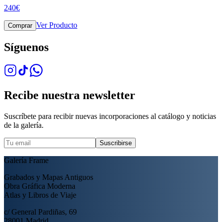
240
€
Ver Producto
Comprar
Síguenos
Recibe nuestra newsletter
Suscríbete para recibir nuevas incorporaciones al catálogo y noticias
de la galería.
Suscribirse
Galería Frame
Grabados y Mapas Antiguos
Obra Gráfica Moderna
Atlas y Libros de Viaje
c/ General Pardiñas, 69
28001 Madrid