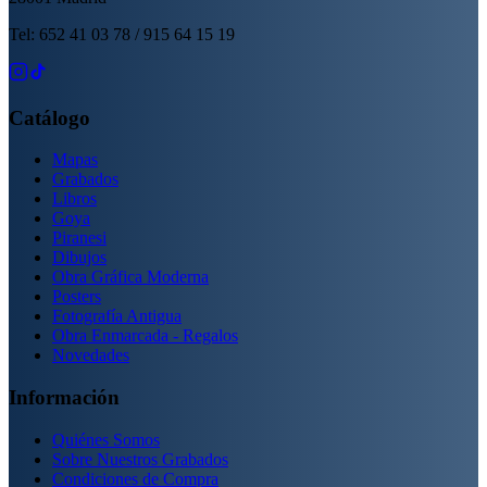
Tel: 652 41 03 78 / 915 64 15 19
Catálogo
Mapas
Grabados
Libros
Goya
Piranesi
Dibujos
Obra Gráfica Moderna
Posters
Fotografía Antigua
Obra Enmarcada - Regalos
Novedades
Información
Quiénes Somos
Sobre Nuestros Grabados
Condiciones de Compra