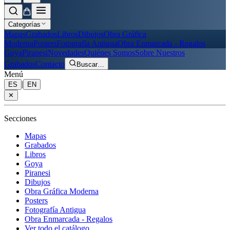
Categorías
Mapas
Grabados
Libros
Dibujos
Obra Gráfica
Moderna
Posters
Fotografía Antigua
Obra Enmarcada - Regalos
Goya
Piranesi
Novedades
Quiénes Somos
Sobre Nuestros
Grabados
Contacto
Buscar
…
Menú
|
ES
EN
✕
Secciones
Mapas
Grabados
Libros
Goya
Piranesi
Dibujos
Obra Gráfica Moderna
Posters
Fotografía Antigua
Obra Enmarcada - Regalos
Ver todo el catálogo