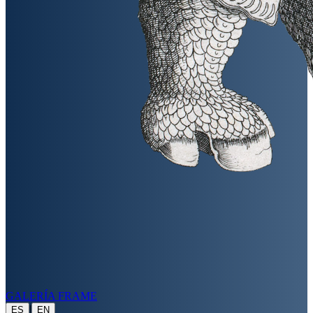
GALERÍA FRAME
|
ES
EN