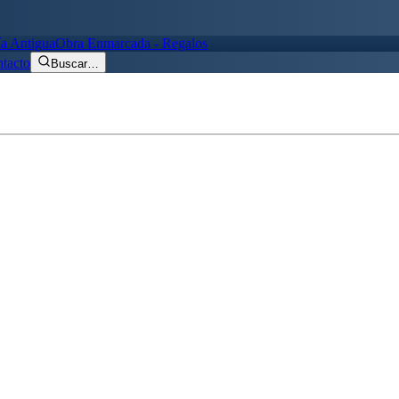
ía Antigua
Obra Enmarcada - Regalos
tacto
Buscar
…