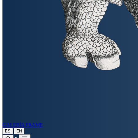
GALERÍA FRAME
|
ES
EN