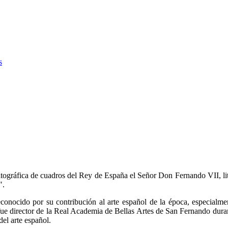
s
litográfica de cuadros del Rey de España el Señor Don Fernando VII, lit
".
nocido por su contribución al arte español de la época, especialmente
director de la Real Academia de Bellas Artes de San Fernando durante
del arte español.