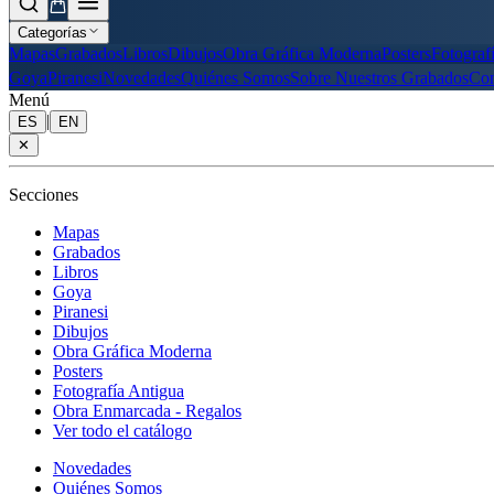
Categorías
Mapas
Grabados
Libros
Dibujos
Obra Gráfica Moderna
Posters
Fotograf
Goya
Piranesi
Novedades
Quiénes Somos
Sobre Nuestros Grabados
Con
Menú
|
ES
EN
✕
Secciones
Mapas
Grabados
Libros
Goya
Piranesi
Dibujos
Obra Gráfica Moderna
Posters
Fotografía Antigua
Obra Enmarcada - Regalos
Ver todo el catálogo
Novedades
Quiénes Somos