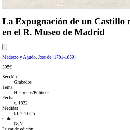
La Expugnación de un Castillo 
en el R. Museo de Madrid
Madrazo y Agudo, Jose de (1781-1859)
395
€
Sección
Grabados
Tema
Historicos/Politicos
Fecha
c. 1832
Medidas
61 × 43 cm
Color
ByN
Lugar de edición