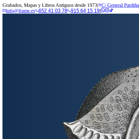
Grabados, Mapas y Libros Antiguos desde 1973
|
C/ General Pardiñ
info@frame.es
652 41 03 78
915 64 15 19
|