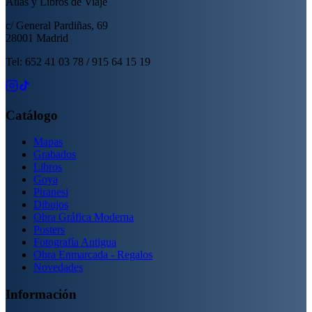
Atlas y Libros de Viaje
c/ General Pardiñas, 69
28001 Madrid
Tel: 652 41 03 78 / 915 64 15 19
Catálogo
Mapas
Grabados
Libros
Goya
Piranesi
Dibujos
Obra Gráfica Moderna
Posters
Fotografía Antigua
Obra Enmarcada - Regalos
Novedades
Información