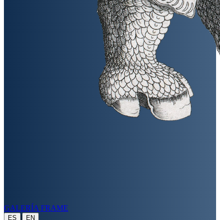
GALERÍA FRAME
|
ES
EN