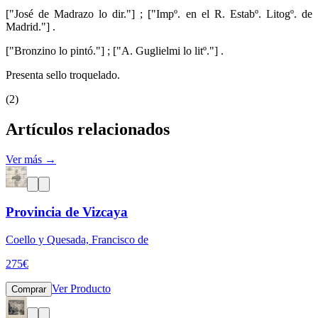
["José de Madrazo lo dir."] ; ["Impº. en el R. Estabº. Litogº. de
Madrid."] .
["Bronzino lo pintó."] ; ["A. Guglielmi lo litº."] .
Presenta sello troquelado.
(2)
Artículos relacionados
Ver más →
Provincia de Vizcaya
Coello y Quesada, Francisco de
275
€
Ver Producto
Comprar