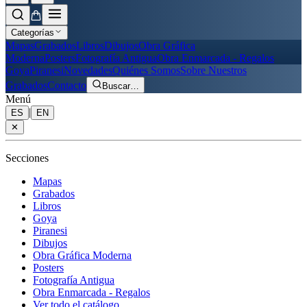
Categorías
Mapas
Grabados
Libros
Dibujos
Obra Gráfica
Moderna
Posters
Fotografía Antigua
Obra Enmarcada - Regalos
Goya
Piranesi
Novedades
Quiénes Somos
Sobre Nuestros
Grabados
Contacto
Buscar
…
Menú
|
ES
EN
✕
Secciones
Mapas
Grabados
Libros
Goya
Piranesi
Dibujos
Obra Gráfica Moderna
Posters
Fotografía Antigua
Obra Enmarcada - Regalos
Ver todo el catálogo