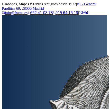
Grabados, Mapas y Libros Antiguos desde 1973
|
C/ General
Pardiñas 69, 28006 Madrid
info@frame.es
652 41 03 78
915 64 15 19
|