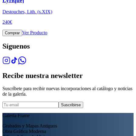
Lyrique]
Destouches, Lith. (s.XIX)
240
€
Ver Producto
Comprar
Síguenos
Recibe nuestra newsletter
Suscríbete para recibir nuevas incorporaciones al catálogo y noticias
de la galería.
Suscribirse
Galería Frame
Grabados y Mapas Antiguos
Obra Gráfica Moderna