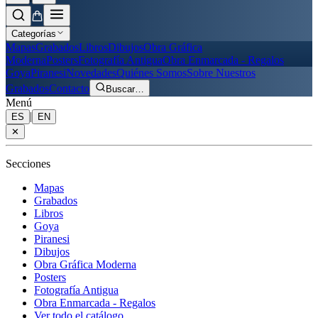
Categorías
Mapas
Grabados
Libros
Dibujos
Obra Gráfica
Moderna
Posters
Fotografía Antigua
Obra Enmarcada - Regalos
Goya
Piranesi
Novedades
Quiénes Somos
Sobre Nuestros
Grabados
Contacto
Buscar
…
Menú
|
ES
EN
✕
Secciones
Mapas
Grabados
Libros
Goya
Piranesi
Dibujos
Obra Gráfica Moderna
Posters
Fotografía Antigua
Obra Enmarcada - Regalos
Ver todo el catálogo