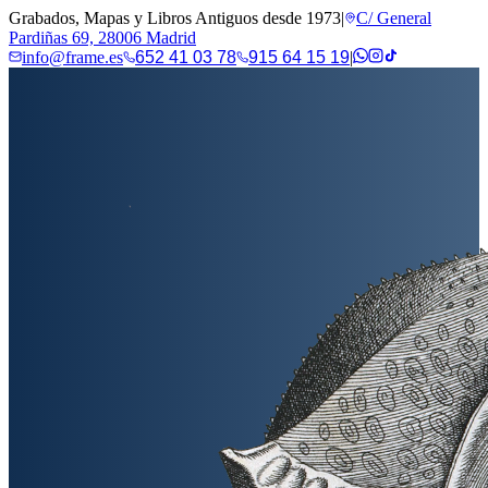
Grabados, Mapas y Libros Antiguos desde 1973
|
C/ General
Pardiñas 69, 28006 Madrid
info@frame.es
652 41 03 78
915 64 15 19
|