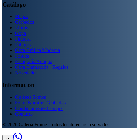
Catálogo
Mapas
Grabados
Libros
Goya
Piranesi
Dibujos
Obra Gráfica Moderna
Posters
Fotografía Antigua
Obra Enmarcada - Regalos
Novedades
Información
Quiénes Somos
Sobre Nuestros Grabados
Condiciones de Compra
Contacto
©
2026
Galería Frame. Todos los derechos reservados.