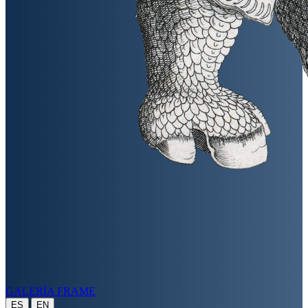
GALERÍA FRAME
|
ES
EN