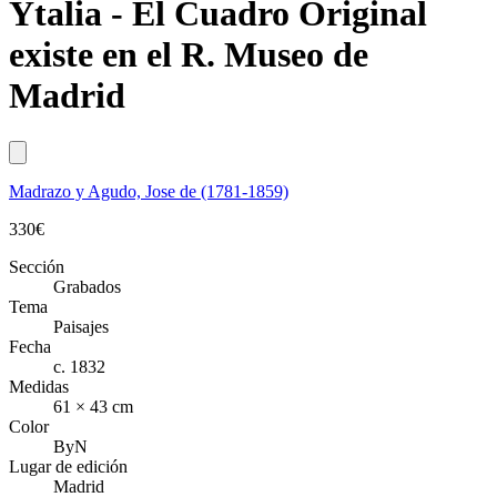
Ytalia - El Cuadro Original
existe en el R. Museo de
Madrid
Madrazo y Agudo, Jose de (1781-1859)
330
€
Sección
Grabados
Tema
Paisajes
Fecha
c. 1832
Medidas
61 × 43 cm
Color
ByN
Lugar de edición
Madrid