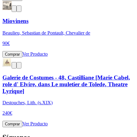
Miovinens
Beaulieu, Sebastian de Pontault, Chevalier de
90
€
Ver Producto
Comprar
Galerie de Costumes - 48, Castilliane [Marie Cabel,
role d' Elvire, dans Le muletier de Tolede, Theatre
Lyrique]
Destouches, Lith. (s.XIX)
240
€
Ver Producto
Comprar