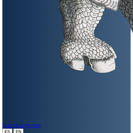
GALERÍA FRAME
|
ES
EN