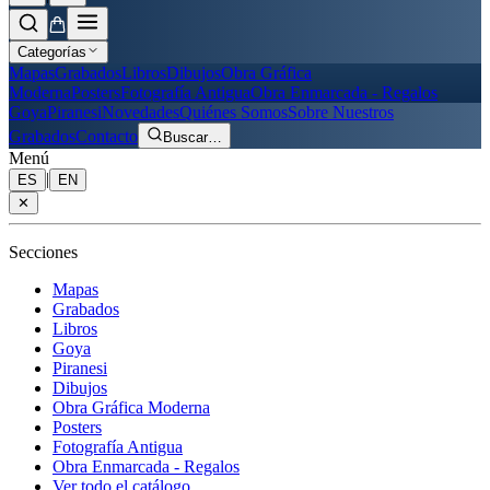
Categorías
Mapas
Grabados
Libros
Dibujos
Obra Gráfica
Moderna
Posters
Fotografía Antigua
Obra Enmarcada - Regalos
Goya
Piranesi
Novedades
Quiénes Somos
Sobre Nuestros
Grabados
Contacto
Buscar
…
Menú
|
ES
EN
✕
Secciones
Mapas
Grabados
Libros
Goya
Piranesi
Dibujos
Obra Gráfica Moderna
Posters
Fotografía Antigua
Obra Enmarcada - Regalos
Ver todo el catálogo