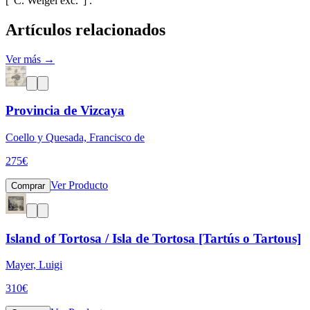
["C. Weigel exc."] .
Artículos relacionados
Ver más →
Provincia de Vizcaya
Coello y Quesada, Francisco de
275
€
Ver Producto
Comprar
Island of Tortosa / Isla de Tortosa [Tartús o Tartous]
Mayer, Luigi
310
€