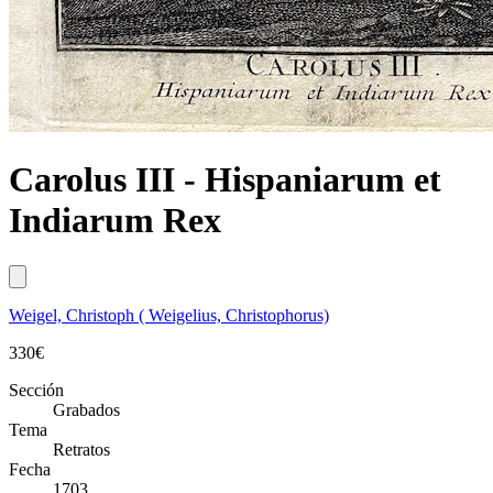
Carolus III - Hispaniarum et
Indiarum Rex
Weigel, Christoph ( Weigelius, Christophorus)
330
€
Sección
Grabados
Tema
Retratos
Fecha
1703