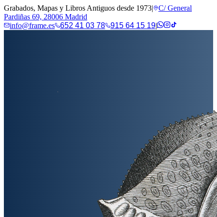
Grabados, Mapas y Libros Antiguos desde 1973
|
C/ General
Pardiñas 69, 28006 Madrid
info@frame.es
652 41 03 78
915 64 15 19
|