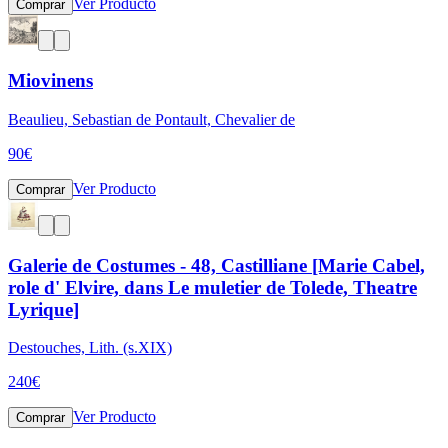
Ver Producto
Comprar
Miovinens
Beaulieu, Sebastian de Pontault, Chevalier de
90
€
Ver Producto
Comprar
Galerie de Costumes - 48, Castilliane [Marie Cabel,
role d' Elvire, dans Le muletier de Tolede, Theatre
Lyrique]
Destouches, Lith. (s.XIX)
240
€
Ver Producto
Comprar