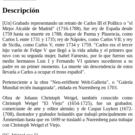
Descripción
[Un] Grabado representando un retrato de Carlos III el Político o "el
Mejor Alcalde de Madrid" (1716-1788), fue rey de España desde
1759 hasta su muerte en 1788; duque de Parma y Plasencia, como
Carlos I, entre 1731 y 1735; rey de Nápoles, como Carlos VII; y rey
de Sicilia, como Carlos V, entre 1734 y 1759. "Carlos era el tercer
hijo varón de Felipe V que llegó a la vida adulta y el primero que
tuvo con su segunda mujer, Isabel Farnesio, por lo que fueron sus
medio hermanos Luis I y Fernando VI quienes sucedieron a su
padre en un primer momento. La muerte sin descendencia de estos
llevaría a Carlos a ocupar el trono español".
Perteneciente a la obra "Neu-eröffnete Welt-Galleria", o "Galería
Mundial recién inaugurada", etidada en Nuremberg en 1703.
Obra de Johann Christoph Weigel, también conocido como
Christoph Weigel "El Viejo" (1654-1725), fue un grabador,
comerciante de arte y editor alemán; y de Caspar Luyken (1672-
1708), ilustrador y grabador holandés que trabajó principalmente en
Ámsterdam hasta que en 1699 se trasladó a Nuremberg para trabajar
con Christoph Weigel el Viejo.