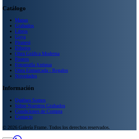
Catálogo
Mapas
Grabados
Libros
Goya
Piranesi
Dibujos
Obra Gráfica Moderna
Posters
Fotografía Antigua
Obra Enmarcada - Regalos
Novedades
Información
Quiénes Somos
Sobre Nuestros Grabados
Condiciones de Compra
Contacto
©
2026
Galería Frame. Todos los derechos reservados.