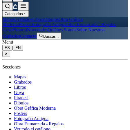
Categorías
Mapas
Grabados
Libros
Dibujos
Obra Gráfica
Moderna
Posters
Fotografía Antigua
Obra Enmarcada - Regalos
Goya
Piranesi
Novedades
Quiénes Somos
Sobre Nuestros
Grabados
Contacto
Buscar
…
Menú
|
ES
EN
✕
Secciones
Mapas
Grabados
Libros
Goya
Piranesi
Dibujos
Obra Gráfica Moderna
Posters
Fotografía Antigua
Obra Enmarcada - Regalos
Ver todo el catálogo