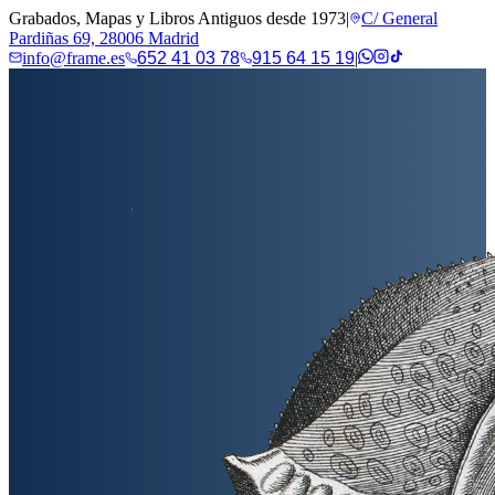
Grabados, Mapas y Libros Antiguos desde 1973
|
C/ General
Pardiñas 69, 28006 Madrid
info@frame.es
652 41 03 78
915 64 15 19
|