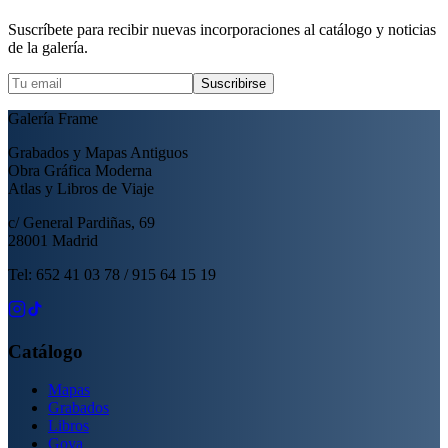
Suscríbete para recibir nuevas incorporaciones al catálogo y noticias
de la galería.
Suscribirse
Galería Frame
Grabados y Mapas Antiguos
Obra Gráfica Moderna
Atlas y Libros de Viaje
c/ General Pardiñas, 69
28001 Madrid
Tel: 652 41 03 78 / 915 64 15 19
Catálogo
Mapas
Grabados
Libros
Goya