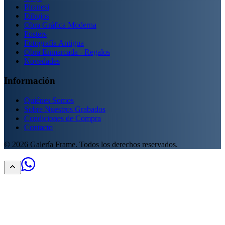
Piranesi
Dibujos
Obra Gráfica Moderna
Posters
Fotografía Antigua
Obra Enmarcada - Regalos
Novedades
Información
Quiénes Somos
Sobre Nuestros Grabados
Condiciones de Compra
Contacto
©
2026
Galería Frame. Todos los derechos reservados.