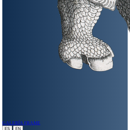
GALERÍA FRAME
|
ES
EN