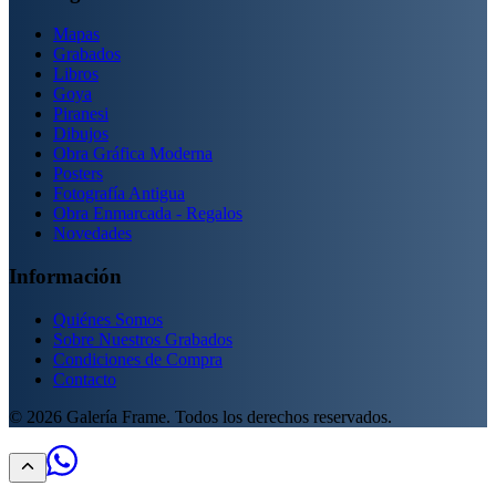
Mapas
Grabados
Libros
Goya
Piranesi
Dibujos
Obra Gráfica Moderna
Posters
Fotografía Antigua
Obra Enmarcada - Regalos
Novedades
Información
Quiénes Somos
Sobre Nuestros Grabados
Condiciones de Compra
Contacto
©
2026
Galería Frame. Todos los derechos reservados.