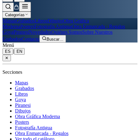
Categorías
Mapas
Grabados
Libros
Dibujos
Obra Gráfica
Moderna
Posters
Fotografía Antigua
Obra Enmarcada - Regalos
Goya
Piranesi
Novedades
Quiénes Somos
Sobre Nuestros
Grabados
Contacto
Buscar
…
Menú
|
ES
EN
✕
Secciones
Mapas
Grabados
Libros
Goya
Piranesi
Dibujos
Obra Gráfica Moderna
Posters
Fotografía Antigua
Obra Enmarcada - Regalos
Ver todo el catálogo