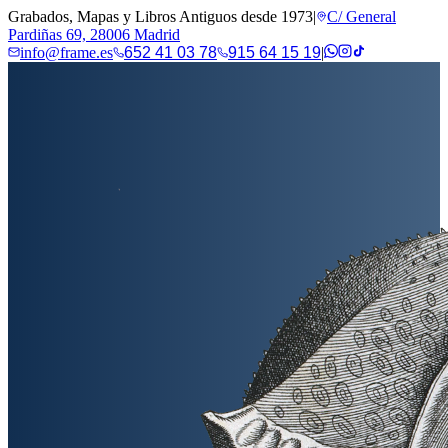
Grabados, Mapas y Libros Antiguos desde 1973
|
C/ General
Pardiñas 69, 28006 Madrid
info@frame.es
652 41 03 78
915 64 15 19
|