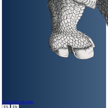
GALERÍA FRAME
|
ES
EN