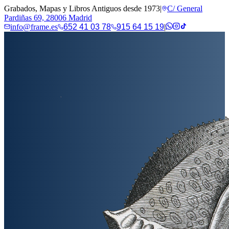
Grabados, Mapas y Libros Antiguos desde 1973
|
C/ General
Pardiñas 69, 28006 Madrid
info@frame.es
652 41 03 78
915 64 15 19
|