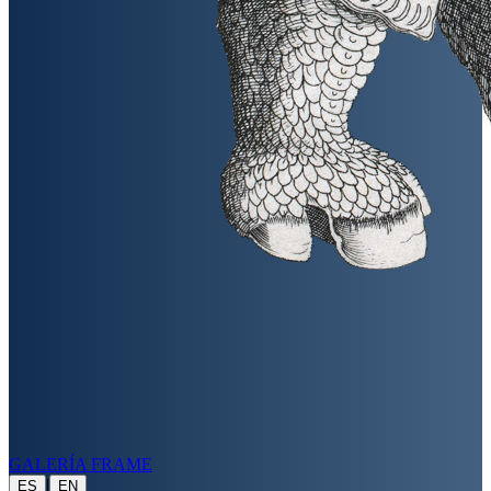
GALERÍA FRAME
|
ES
EN