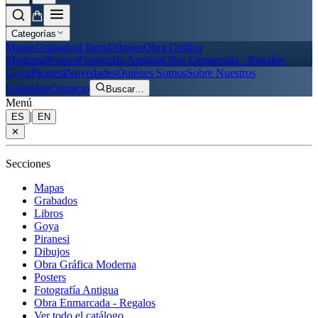
Categorías
Mapas
Grabados
Libros
Dibujos
Obra Gráfica
Moderna
Posters
Fotografía Antigua
Obra Enmarcada - Regalos
Goya
Piranesi
Novedades
Quiénes Somos
Sobre Nuestros
Grabados
Contacto
Buscar
…
Menú
|
ES
EN
✕
Secciones
Mapas
Grabados
Libros
Goya
Piranesi
Dibujos
Obra Gráfica Moderna
Posters
Fotografía Antigua
Obra Enmarcada - Regalos
Ver todo el catálogo