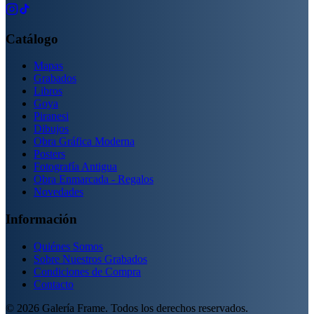
Catálogo
Mapas
Grabados
Libros
Goya
Piranesi
Dibujos
Obra Gráfica Moderna
Posters
Fotografía Antigua
Obra Enmarcada - Regalos
Novedades
Información
Quiénes Somos
Sobre Nuestros Grabados
Condiciones de Compra
Contacto
©
2026
Galería Frame. Todos los derechos reservados.