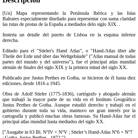
[Un] Mapa representando la Península Ibérica y las Islas
Baleares especialmente diseñado para representar con suma claridad
las rutas de postas de la España a mediados delo siglo XIX. .
Insterta un detalle del puerto de Lisboa en la esquina inferior
derecha.
Editado para el "Stieler's Hand Atlas", o "Hand-Atlas über alle
Theile der Erde und über das Weltgebäude" ("Atlas manual de todas
partes del mundo y del universo"), fue el principal atlas mundial
alemán de finales del siglo XIX y la primera mitad del siglo XX.
Publicado por Justus Perthes en Gotha, se hicieron de él hasta diez
ediciones, desde 1816 a 1945.
Obra de Adolf Stieler (1775-1836), cartógrafo y abogado alemán
que trabajó la mayor parte de su vida en el Instituto Geográfico
Justus Perthes de Gotha. Aunque estudió derecho y trabajó en el
gobierno durante toda su vida, mantuvo un gran interés por la
cartografía y publicó muchas obras famosas. Su Hand-Atlas fue el
principal atlas mundial hasta mediados del siglo XX.
["Ausgabe in 63 Bl. NºIV + NºV ; Stieler’s Hand-Atlas Nº6 + Nº7
; Gotha, Justus Perthes - 1872."] .