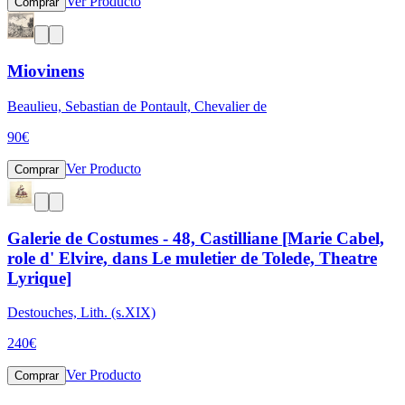
Ver Producto
Comprar
Miovinens
Beaulieu, Sebastian de Pontault, Chevalier de
90
€
Ver Producto
Comprar
Galerie de Costumes - 48, Castilliane [Marie Cabel,
role d' Elvire, dans Le muletier de Tolede, Theatre
Lyrique]
Destouches, Lith. (s.XIX)
240
€
Ver Producto
Comprar