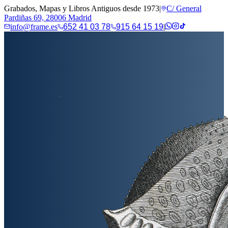
Grabados, Mapas y Libros Antiguos desde 1973
|
C/ General
Pardiñas 69, 28006 Madrid
info@frame.es
652 41 03 78
915 64 15 19
|