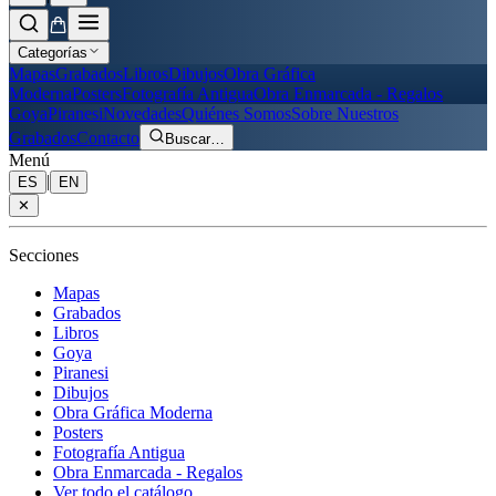
Categorías
Mapas
Grabados
Libros
Dibujos
Obra Gráfica
Moderna
Posters
Fotografía Antigua
Obra Enmarcada - Regalos
Goya
Piranesi
Novedades
Quiénes Somos
Sobre Nuestros
Grabados
Contacto
Buscar
…
Menú
|
ES
EN
✕
Secciones
Mapas
Grabados
Libros
Goya
Piranesi
Dibujos
Obra Gráfica Moderna
Posters
Fotografía Antigua
Obra Enmarcada - Regalos
Ver todo el catálogo