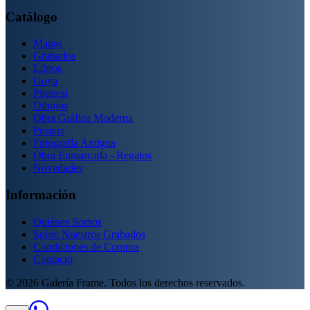
Catálogo
Mapas
Grabados
Libros
Goya
Piranesi
Dibujos
Obra Gráfica Moderna
Posters
Fotografía Antigua
Obra Enmarcada - Regalos
Novedades
Información
Quiénes Somos
Sobre Nuestros Grabados
Condiciones de Compra
Contacto
©
2026
Galería Frame. Todos los derechos reservados.