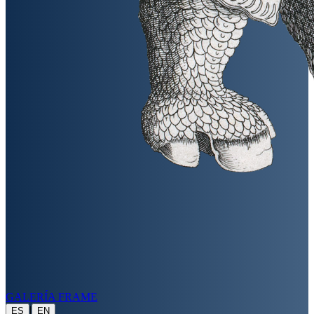
GALERÍA FRAME
|
ES
EN