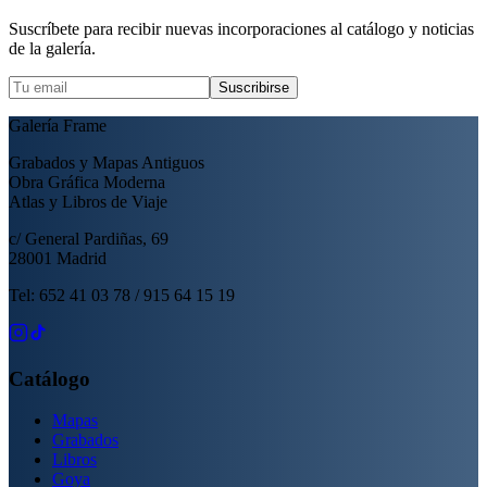
Suscríbete para recibir nuevas incorporaciones al catálogo y noticias
de la galería.
Suscribirse
Galería Frame
Grabados y Mapas Antiguos
Obra Gráfica Moderna
Atlas y Libros de Viaje
c/ General Pardiñas, 69
28001 Madrid
Tel: 652 41 03 78 / 915 64 15 19
Catálogo
Mapas
Grabados
Libros
Goya