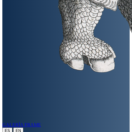
GALERÍA FRAME
|
ES
EN