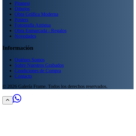
Piranesi
Dibujos
Obra Gráfica Moderna
Posters
Fotografía Antigua
Obra Enmarcada - Regalos
Novedades
Información
Quiénes Somos
Sobre Nuestros Grabados
Condiciones de Compra
Contacto
©
2026
Galería Frame. Todos los derechos reservados.