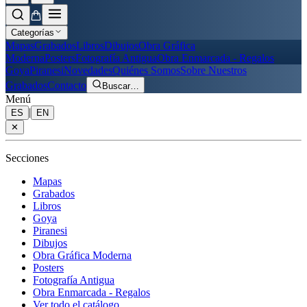
Categorías
Mapas
Grabados
Libros
Dibujos
Obra Gráfica
Moderna
Posters
Fotografía Antigua
Obra Enmarcada - Regalos
Goya
Piranesi
Novedades
Quiénes Somos
Sobre Nuestros
Grabados
Contacto
Buscar
…
Menú
|
ES
EN
✕
Secciones
Mapas
Grabados
Libros
Goya
Piranesi
Dibujos
Obra Gráfica Moderna
Posters
Fotografía Antigua
Obra Enmarcada - Regalos
Ver todo el catálogo