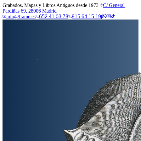
Grabados, Mapas y Libros Antiguos desde 1973
|
C/ General
Pardiñas 69, 28006 Madrid
info@frame.es
652 41 03 78
915 64 15 19
|