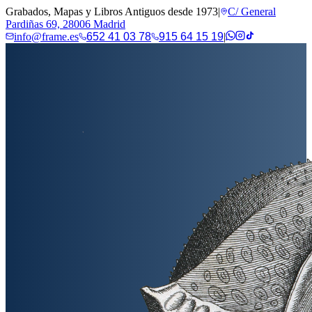
Grabados, Mapas y Libros Antiguos desde 1973
|
C/ General
Pardiñas 69, 28006 Madrid
info@frame.es
652 41 03 78
915 64 15 19
|