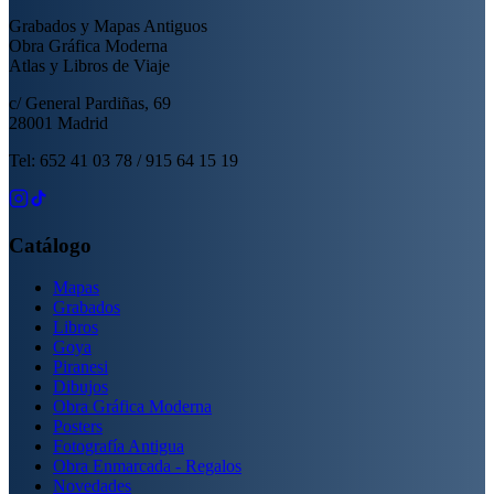
Grabados y Mapas Antiguos
Obra Gráfica Moderna
Atlas y Libros de Viaje
c/ General Pardiñas, 69
28001 Madrid
Tel: 652 41 03 78 / 915 64 15 19
Catálogo
Mapas
Grabados
Libros
Goya
Piranesi
Dibujos
Obra Gráfica Moderna
Posters
Fotografía Antigua
Obra Enmarcada - Regalos
Novedades