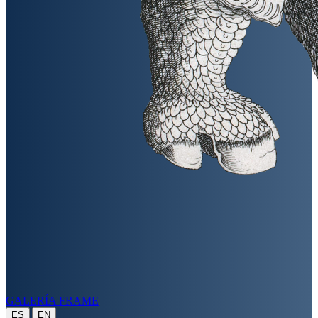
GALERÍA FRAME
|
ES
EN