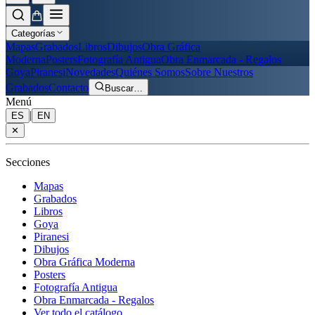
Categorías
Mapas
Grabados
Libros
Dibujos
Obra Gráfica
Moderna
Posters
Fotografía Antigua
Obra Enmarcada - Regalos
Goya
Piranesi
Novedades
Quiénes Somos
Sobre Nuestros
Grabados
Contacto
Buscar
…
Menú
|
ES
EN
✕
Secciones
Mapas
Grabados
Libros
Goya
Piranesi
Dibujos
Obra Gráfica Moderna
Posters
Fotografía Antigua
Obra Enmarcada - Regalos
Ver todo el catálogo