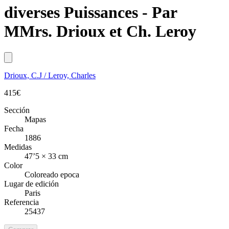
diverses Puissances - Par
MMrs. Drioux et Ch. Leroy
Drioux, C.J / Leroy, Charles
415
€
Sección
Mapas
Fecha
1886
Medidas
47’5 × 33 cm
Color
Coloreado epoca
Lugar de edición
Paris
Referencia
25437