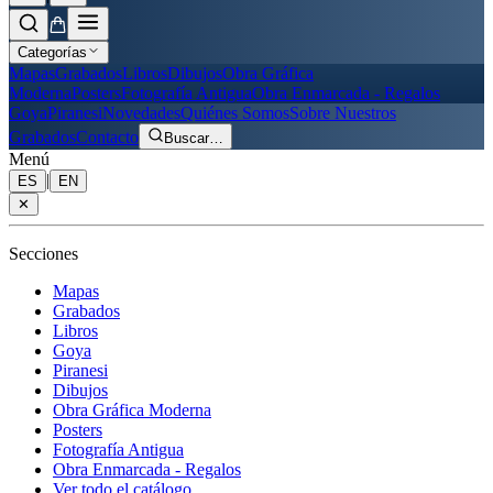
Categorías
Mapas
Grabados
Libros
Dibujos
Obra Gráfica
Moderna
Posters
Fotografía Antigua
Obra Enmarcada - Regalos
Goya
Piranesi
Novedades
Quiénes Somos
Sobre Nuestros
Grabados
Contacto
Buscar
…
Menú
|
ES
EN
✕
Secciones
Mapas
Grabados
Libros
Goya
Piranesi
Dibujos
Obra Gráfica Moderna
Posters
Fotografía Antigua
Obra Enmarcada - Regalos
Ver todo el catálogo