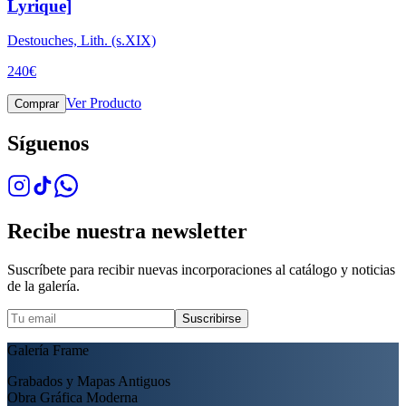
Lyrique]
Destouches, Lith. (s.XIX)
240
€
Ver Producto
Comprar
Síguenos
Recibe nuestra newsletter
Suscríbete para recibir nuevas incorporaciones al catálogo y noticias
de la galería.
Suscribirse
Galería Frame
Grabados y Mapas Antiguos
Obra Gráfica Moderna