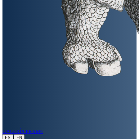
GALERÍA FRAME
|
ES
EN