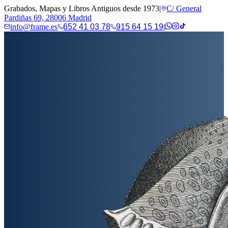
Grabados, Mapas y Libros Antiguos desde 1973
|
C/ General
Pardiñas 69, 28006 Madrid
info@frame.es
652 41 03 78
915 64 15 19
|