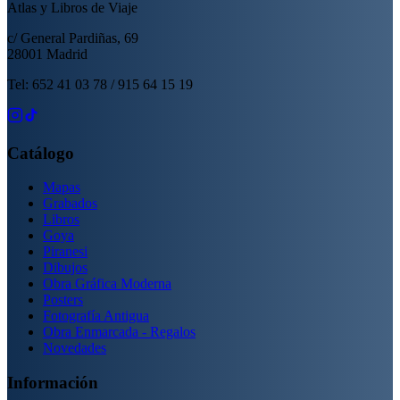
Atlas y Libros de Viaje
c/ General Pardiñas, 69
28001 Madrid
Tel: 652 41 03 78 / 915 64 15 19
Catálogo
Mapas
Grabados
Libros
Goya
Piranesi
Dibujos
Obra Gráfica Moderna
Posters
Fotografía Antigua
Obra Enmarcada - Regalos
Novedades
Información